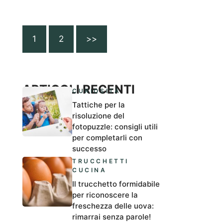
1
2
>>
ARTICOLI RECENTI
CURIOSITÀ
Tattiche per la
risoluzione del
fotopuzzle: consigli utili
per completarli con
successo
TRUCCHETTI
CUCINA
Il trucchetto formidabile
per riconoscere la
freschezza delle uova:
rimarrai senza parole!