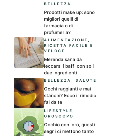
BELLEZZA
Prodotti make up: sono
migliori quelli di
farmacia o di
profumeria?
ALIMENTAZIONE
,
RICETTA FACILE E
VELOCE
Merenda sana da
leccarsi i baffi con soli
due ingredienti
BELLEZZA
,
SALUTE
Occhi raggianti e mai
stanchi? Ecco il rimedio
fai da te
LIFESTYLE
,
OROSCOPO
Occhio con loro, questi
segni ci mettono tanto