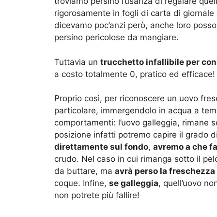
troviamo persino l’usanza di regalare quel
rigorosamente in fogli di carta di giornal
dicevamo poc’anzi però, anche loro posso
persino pericolose da mangiare.
Tuttavia un
trucchetto infallibile per co
a costo totalmente 0, pratico ed efficace
Proprio così, per riconoscere un uovo fres
particolare, immergendolo in acqua a te
comportamenti: l’uovo galleggia, rimane so
posizione infatti potremo capire il grado 
direttamente sul fondo
,
avremo a che f
crudo. Nel caso in cui rimanga sotto il pe
da buttare, ma
avrà perso la freschezza
coque. Infine,
se galleggia
, quell’uovo no
non potrete più fallire!