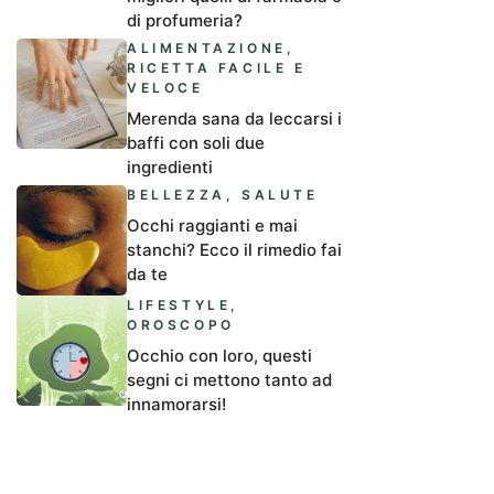
di profumeria?
ALIMENTAZIONE
,
RICETTA FACILE E
VELOCE
Merenda sana da leccarsi i
baffi con soli due
ingredienti
BELLEZZA
,
SALUTE
Occhi raggianti e mai
stanchi? Ecco il rimedio fai
da te
LIFESTYLE
,
OROSCOPO
Occhio con loro, questi
segni ci mettono tanto ad
innamorarsi!