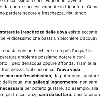
le freschissime a chi si vuol bene, avvolte
e e da riporre successivamente in frigorifero. Come
no perdere sapore e freschezza, risultando
nstatare la freschezza delle uova
esiste eccome,
! Se vi dicessimo che basta un bicchiere d’acqua?
co basta solo un bicchiere e un po’ d’acqua! In
mperatura ambiente possiamo notare alcuni
tto il pelo dell’acqua oppure affonda. Tramite la
di freschezza. Nel caso in cui
l’uovo vada
are con uno freschissimo
, da poter quasi gustare
lo dell’acqua, ma
galleggi leggermente
, non sarà
 necessaria
per poterlo gustare, ad esempio, alla
n è più fresco, anzi,
sarà da buttare
. Così facendo