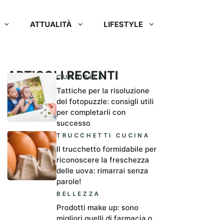
ATTUALITÀ
LIFESTYLE
ARTICOLI RECENTI
CURIOSITÀ
Tattiche per la risoluzione
del fotopuzzle: consigli utili
per completarli con
successo
TRUCCHETTI CUCINA
Il trucchetto formidabile per
riconoscere la freschezza
delle uova: rimarrai senza
parole!
BELLEZZA
Prodotti make up: sono
migliori quelli di farmacia o