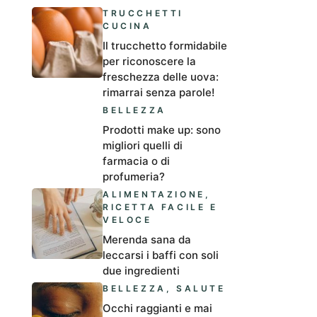
TRUCCHETTI
CUCINA
Il trucchetto formidabile
per riconoscere la
freschezza delle uova:
rimarrai senza parole!
BELLEZZA
Prodotti make up: sono
migliori quelli di
farmacia o di
profumeria?
ALIMENTAZIONE
,
RICETTA FACILE E
VELOCE
Merenda sana da
leccarsi i baffi con soli
due ingredienti
BELLEZZA
,
SALUTE
Occhi raggianti e mai