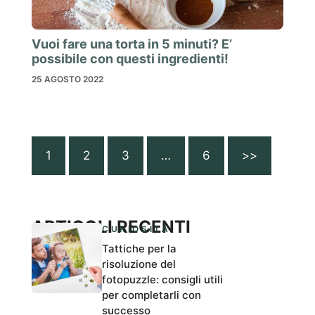
Vuoi fare una torta in 5 minuti? E’
possibile con questi ingredienti!
25 AGOSTO 2022
1
2
3
…
6
>>
ARTICOLI RECENTI
CURIOSITÀ
Tattiche per la
risoluzione del
fotopuzzle: consigli utili
per completarli con
successo