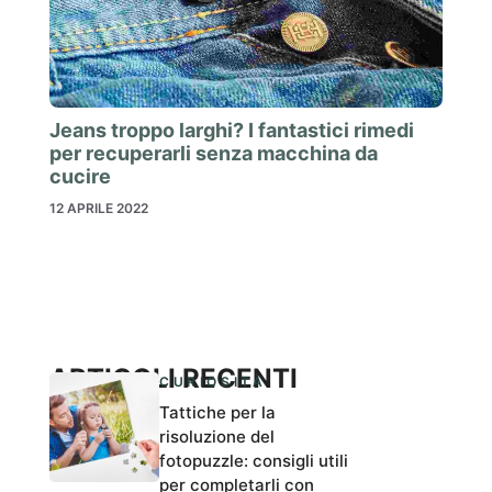
Jeans troppo larghi? I fantastici rimedi
per recuperarli senza macchina da
cucire
12 APRILE 2022
ARTICOLI RECENTI
CURIOSITÀ
Tattiche per la
risoluzione del
fotopuzzle: consigli utili
per completarli con