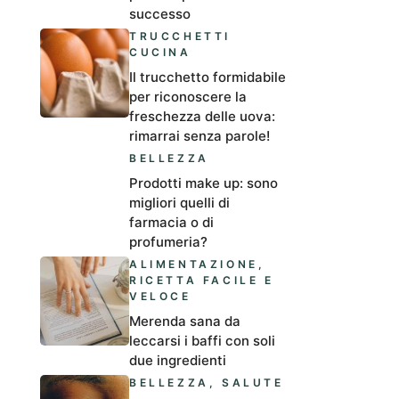
successo
TRUCCHETTI
CUCINA
Il trucchetto formidabile
per riconoscere la
freschezza delle uova:
rimarrai senza parole!
BELLEZZA
Prodotti make up: sono
migliori quelli di
farmacia o di
profumeria?
ALIMENTAZIONE
,
RICETTA FACILE E
VELOCE
Merenda sana da
leccarsi i baffi con soli
due ingredienti
BELLEZZA
,
SALUTE