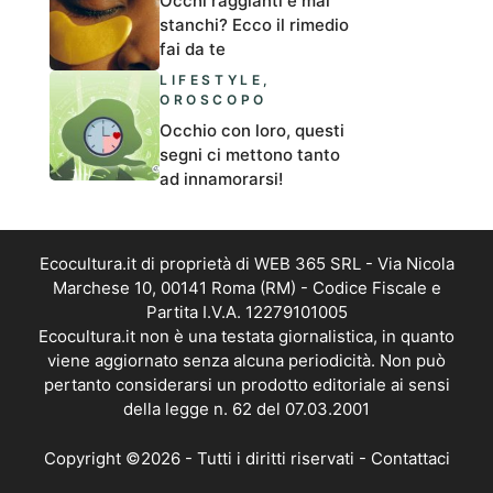
Occhi raggianti e mai
stanchi? Ecco il rimedio
fai da te
LIFESTYLE
,
OROSCOPO
Occhio con loro, questi
segni ci mettono tanto
ad innamorarsi!
Ecocultura.it di proprietà di WEB 365 SRL - Via Nicola
Marchese 10, 00141 Roma (RM) - Codice Fiscale e
Partita I.V.A. 12279101005
Ecocultura.it non è una testata giornalistica, in quanto
viene aggiornato senza alcuna periodicità. Non può
pertanto considerarsi un prodotto editoriale ai sensi
della legge n. 62 del 07.03.2001
Copyright ©2026 - Tutti i diritti riservati -
Contattaci