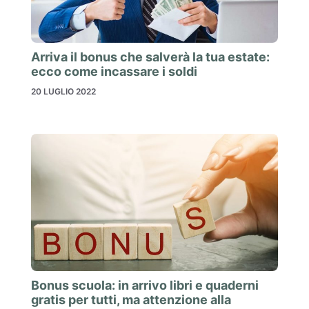
Arriva il bonus che salverà la tua estate:
ecco come incassare i soldi
20 LUGLIO 2022
Bonus scuola: in arrivo libri e quaderni
gratis per tutti, ma attenzione alla