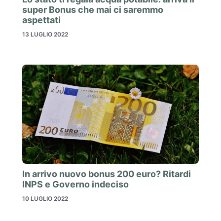
super Bonus che mai ci saremmo
aspettati
13 LUGLIO 2022
In arrivo nuovo bonus 200 euro? Ritardi
INPS e Governo indeciso
10 LUGLIO 2022