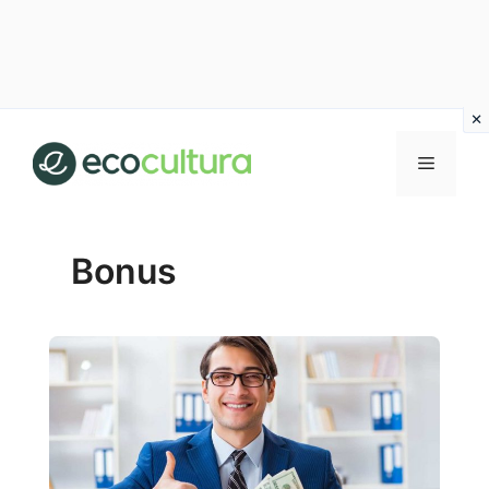
Vai
al
MENU
contenuto
Bonus