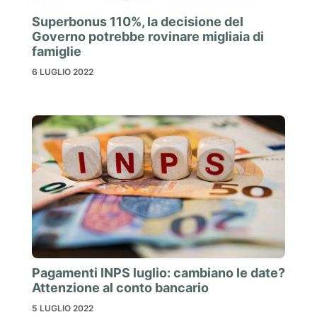
Superbonus 110%, la decisione del
Governo potrebbe rovinare migliaia di
famiglie
6 LUGLIO 2022
Pagamenti INPS luglio: cambiano le date?
Attenzione al conto bancario
5 LUGLIO 2022