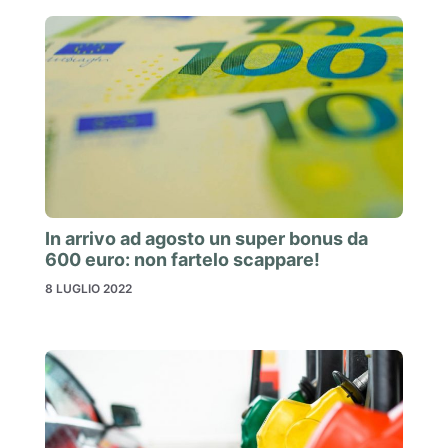
In arrivo ad agosto un super bonus da
600 euro: non fartelo scappare!
8 LUGLIO 2022