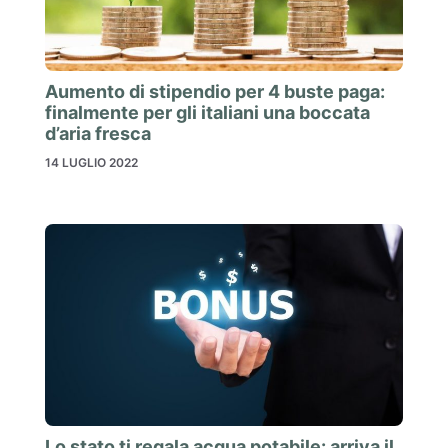
Aumento di stipendio per 4 buste paga:
finalmente per gli italiani una boccata
d’aria fresca
14 LUGLIO 2022
Lo stato ti regala acqua potabile: arriva il