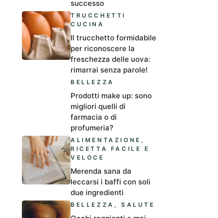
successo
TRUCCHETTI
CUCINA
Il trucchetto formidabile
per riconoscere la
freschezza delle uova:
rimarrai senza parole!
BELLEZZA
Prodotti make up: sono
migliori quelli di
farmacia o di
profumeria?
ALIMENTAZIONE
,
RICETTA FACILE E
VELOCE
Merenda sana da
leccarsi i baffi con soli
due ingredienti
BELLEZZA
,
SALUTE