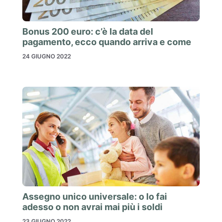
Bonus 200 euro: c’è la data del
pagamento, ecco quando arriva e come
24 GIUGNO 2022
Assegno unico universale: o lo fai
adesso o non avrai mai più i soldi
23 GIUGNO 2022