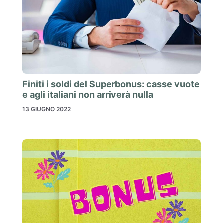
Finiti i soldi del Superbonus: casse vuote
e agli italiani non arriverà nulla
13 GIUGNO 2022