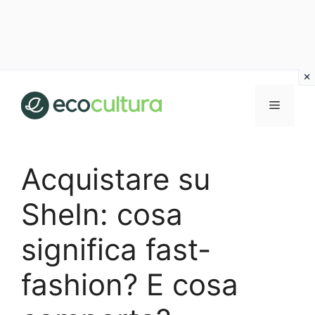
Vai
al
MENU
contenuto
Acquistare su
SheIn: cosa
significa fast-
fashion? E cosa