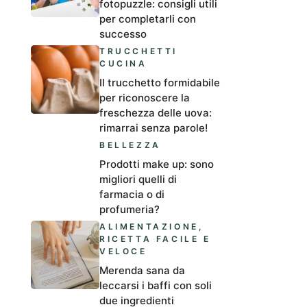
fotopuzzle: consigli utili
per completarli con
successo
TRUCCHETTI
CUCINA
Il trucchetto formidabile
per riconoscere la
freschezza delle uova:
rimarrai senza parole!
BELLEZZA
Prodotti make up: sono
migliori quelli di
farmacia o di
profumeria?
ALIMENTAZIONE
,
RICETTA FACILE E
VELOCE
Merenda sana da
leccarsi i baffi con soli
due ingredienti