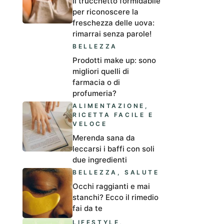
Il trucchetto formidabile
per riconoscere la
freschezza delle uova:
rimarrai senza parole!
BELLEZZA
Prodotti make up: sono
migliori quelli di
farmacia o di
profumeria?
ALIMENTAZIONE
,
RICETTA FACILE E
VELOCE
Merenda sana da
leccarsi i baffi con soli
due ingredienti
BELLEZZA
,
SALUTE
Occhi raggianti e mai
stanchi? Ecco il rimedio
fai da te
LIFESTYLE
,