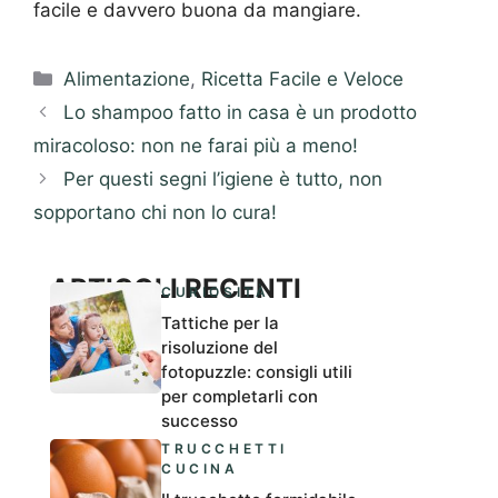
facile e davvero buona da mangiare.
Categorie
Alimentazione
,
Ricetta Facile e Veloce
Lo shampoo fatto in casa è un prodotto
miracoloso: non ne farai più a meno!
Per questi segni l’igiene è tutto, non
sopportano chi non lo cura!
ARTICOLI RECENTI
CURIOSITÀ
Tattiche per la
risoluzione del
fotopuzzle: consigli utili
per completarli con
successo
TRUCCHETTI
CUCINA