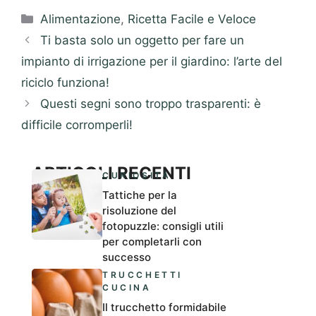
Categorie
Alimentazione
,
Ricetta Facile e Veloce
Ti basta solo un oggetto per fare un
impianto di irrigazione per il giardino: l’arte del
riciclo funziona!
Questi segni sono troppo trasparenti: è
difficile corromperli!
ARTICOLI RECENTI
CURIOSITÀ
Tattiche per la
risoluzione del
fotopuzzle: consigli utili
per completarli con
successo
TRUCCHETTI
CUCINA
Il trucchetto formidabile