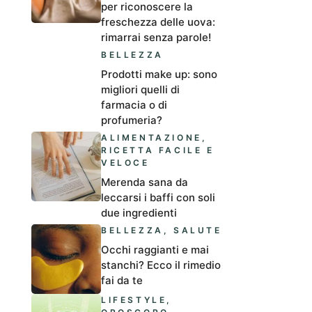
per riconoscere la
freschezza delle uova:
rimarrai senza parole!
BELLEZZA
Prodotti make up: sono
migliori quelli di
farmacia o di
profumeria?
ALIMENTAZIONE
,
RICETTA FACILE E
VELOCE
Merenda sana da
leccarsi i baffi con soli
due ingredienti
BELLEZZA
,
SALUTE
Occhi raggianti e mai
stanchi? Ecco il rimedio
fai da te
LIFESTYLE
,