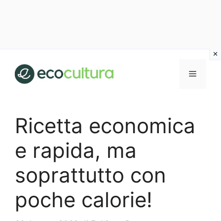
Vai
al
MENU
contenuto
Ricetta economica
e rapida, ma
soprattutto con
poche calorie!