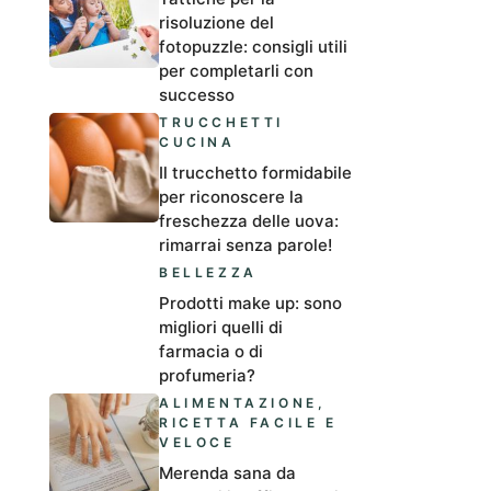
risoluzione del
fotopuzzle: consigli utili
per completarli con
successo
TRUCCHETTI
CUCINA
Il trucchetto formidabile
per riconoscere la
freschezza delle uova:
rimarrai senza parole!
BELLEZZA
Prodotti make up: sono
migliori quelli di
farmacia o di
profumeria?
ALIMENTAZIONE
,
RICETTA FACILE E
VELOCE
Merenda sana da