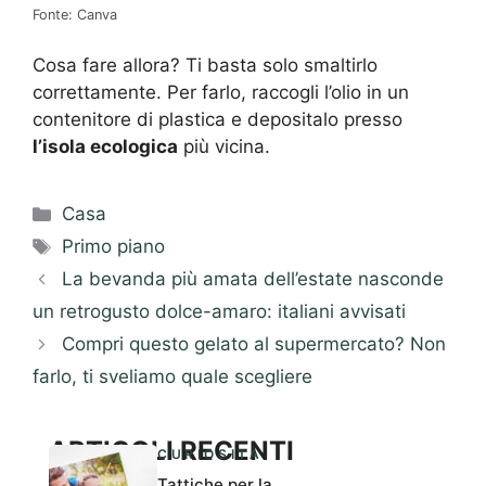
Fonte: Canva
Cosa fare allora? Ti basta solo smaltirlo
correttamente. Per farlo, raccogli l’olio in un
contenitore di plastica e depositalo presso
l’isola ecologica
più vicina.
Categorie
Casa
Tag
Primo piano
La bevanda più amata dell’estate nasconde
un retrogusto dolce-amaro: italiani avvisati
Compri questo gelato al supermercato? Non
farlo, ti sveliamo quale scegliere
ARTICOLI RECENTI
CURIOSITÀ
Tattiche per la