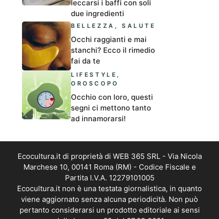
leccarsi i baffi con soli
due ingredienti
BELLEZZA
,
SALUTE
Occhi raggianti e mai
stanchi? Ecco il rimedio
fai da te
LIFESTYLE
,
OROSCOPO
Occhio con loro, questi
segni ci mettono tanto
ad innamorarsi!
Ecocultura.it di proprietà di WEB 365 SRL - Via Nicola
Marchese 10, 00141 Roma (RM) - Codice Fiscale e
Partita I.V.A. 12279101005
Ecocultura.it non è una testata giornalistica, in quanto
viene aggiornato senza alcuna periodicità. Non può
pertanto considerarsi un prodotto editoriale ai sensi