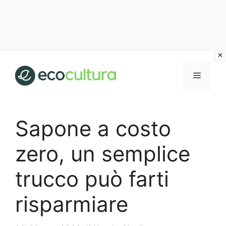
Vai
al
MENU
contenuto
Sapone a costo
zero, un semplice
trucco può farti
risparmiare