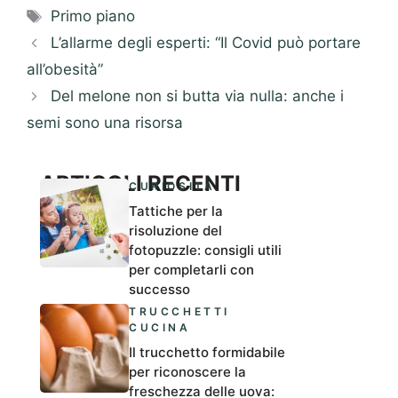
Tag
Primo piano
L’allarme degli esperti: “Il Covid può portare
all’obesità”
Del melone non si butta via nulla: anche i
semi sono una risorsa
ARTICOLI RECENTI
CURIOSITÀ
Tattiche per la
risoluzione del
fotopuzzle: consigli utili
per completarli con
successo
TRUCCHETTI
CUCINA
Il trucchetto formidabile
per riconoscere la
freschezza delle uova: