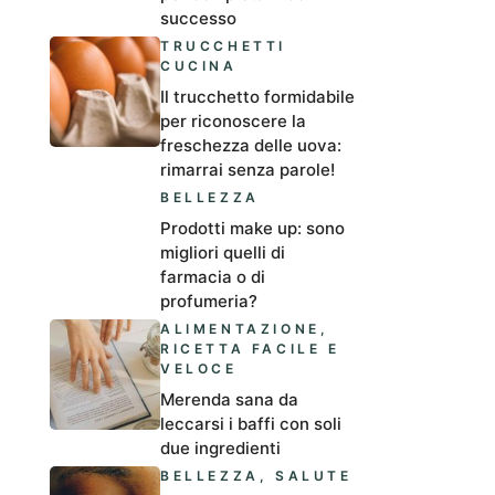
successo
TRUCCHETTI
CUCINA
Il trucchetto formidabile
per riconoscere la
freschezza delle uova:
rimarrai senza parole!
BELLEZZA
Prodotti make up: sono
migliori quelli di
farmacia o di
profumeria?
ALIMENTAZIONE
,
RICETTA FACILE E
VELOCE
Merenda sana da
leccarsi i baffi con soli
due ingredienti
BELLEZZA
,
SALUTE