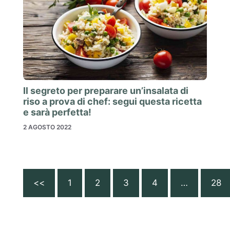
Il segreto per preparare un’insalata di
riso a prova di chef: segui questa ricetta
e sarà perfetta!
2 AGOSTO 2022
<<
1
2
3
4
…
28