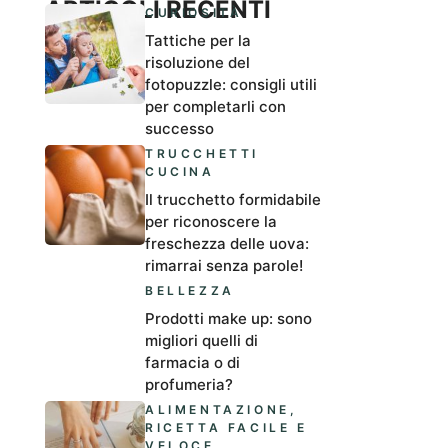
ARTICOLI RECENTI
CURIOSITÀ
Tattiche per la
risoluzione del
fotopuzzle: consigli utili
per completarli con
successo
TRUCCHETTI
CUCINA
Il trucchetto formidabile
per riconoscere la
freschezza delle uova:
rimarrai senza parole!
BELLEZZA
Prodotti make up: sono
migliori quelli di
farmacia o di
profumeria?
ALIMENTAZIONE
,
RICETTA FACILE E
VELOCE