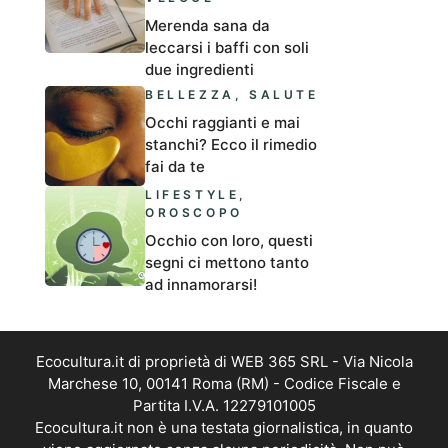
Merenda sana da
leccarsi i baffi con soli
due ingredienti
BELLEZZA
,
SALUTE
Occhi raggianti e mai
stanchi? Ecco il rimedio
fai da te
LIFESTYLE
,
OROSCOPO
Occhio con loro, questi
segni ci mettono tanto
ad innamorarsi!
Ecocultura.it di proprietà di WEB 365 SRL - Via Nicola
Marchese 10, 00141 Roma (RM) - Codice Fiscale e
Partita I.V.A. 12279101005
Ecocultura.it non è una testata giornalistica, in quanto