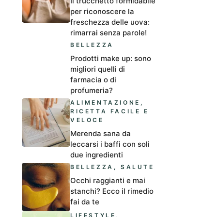
Il trucchetto formidabile
per riconoscere la
freschezza delle uova:
rimarrai senza parole!
BELLEZZA
Prodotti make up: sono
migliori quelli di
farmacia o di
profumeria?
ALIMENTAZIONE
,
RICETTA FACILE E
VELOCE
Merenda sana da
leccarsi i baffi con soli
due ingredienti
BELLEZZA
,
SALUTE
Occhi raggianti e mai
stanchi? Ecco il rimedio
fai da te
LIFESTYLE
,