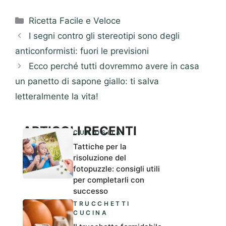
Categorie
Ricetta Facile e Veloce
I segni contro gli stereotipi sono degli
anticonformisti: fuori le previsioni
Ecco perché tutti dovremmo avere in casa
un panetto di sapone giallo: ti salva
letteralmente la vita!
ARTICOLI RECENTI
CURIOSITÀ
Tattiche per la
risoluzione del
fotopuzzle: consigli utili
per completarli con
successo
TRUCCHETTI
CUCINA