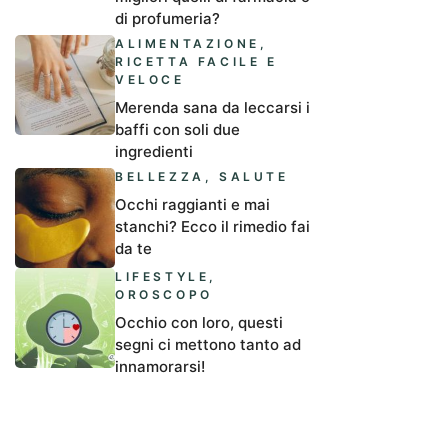
di profumeria?
ALIMENTAZIONE
,
RICETTA FACILE E
VELOCE
Merenda sana da leccarsi i
baffi con soli due
ingredienti
BELLEZZA
,
SALUTE
Occhi raggianti e mai
stanchi? Ecco il rimedio fai
da te
LIFESTYLE
,
OROSCOPO
Occhio con loro, questi
segni ci mettono tanto ad
innamorarsi!