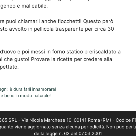
geneo e malleabile.
ure puoi chiamarli anche fiocchetti! Questo però
sto avvolto in pellicola trasparente per circa 30
 d’uovo e poi messi in forno statico preriscaldato a
i che gusto! Provare la ricetta per credere alla
pettato.
gni: è dura farli innamorare!
tare bene in modo naturale!
 365 SRL - Via Nicola Marchese 10, 00141 Roma (RM) - Codice Fi
n quanto viene aggiornato senza alcuna periodicità. Non può pert
della legge n. 62 del 07.03.2001