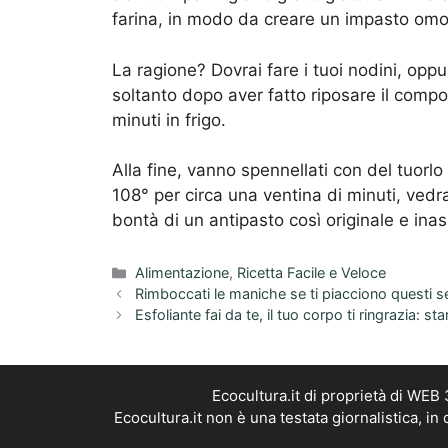
farina, in modo da creare un impasto omo
La ragione? Dovrai fare i tuoi nodini, opp
soltanto dopo aver fatto riposare il compo
minuti in frigo.
Alla fine, vanno spennellati con del tuorlo
108° per circa una ventina di minuti, vedra
bontà di un antipasto così originale e inas
Categorie
Alimentazione
,
Ricetta Facile e Veloce
Rimboccati le maniche se ti piacciono questi se
Esfoliante fai da te, il tuo corpo ti ringrazia: s
Ecocultura.it di proprietà di WEB
Ecocultura.it non è una testata giornalistica, i