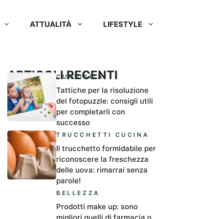
ATTUALITÀ
LIFESTYLE
ARTICOLI RECENTI
CURIOSITÀ
Tattiche per la risoluzione
del fotopuzzle: consigli utili
per completarli con
successo
TRUCCHETTI CUCINA
Il trucchetto formidabile per
riconoscere la freschezza
delle uova: rimarrai senza
parole!
BELLEZZA
Prodotti make up: sono
migliori quelli di farmacia o