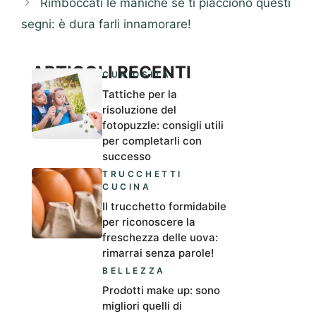
Rimboccati le maniche se ti piacciono questi
segni: è dura farli innamorare!
ARTICOLI RECENTI
CURIOSITÀ
Tattiche per la
risoluzione del
fotopuzzle: consigli utili
per completarli con
successo
TRUCCHETTI
CUCINA
Il trucchetto formidabile
per riconoscere la
freschezza delle uova:
rimarrai senza parole!
BELLEZZA
Prodotti make up: sono
migliori quelli di