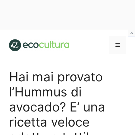
Vai
al
MENU
contenuto
Hai mai provato
l’Hummus di
avocado? E’ una
ricetta veloce