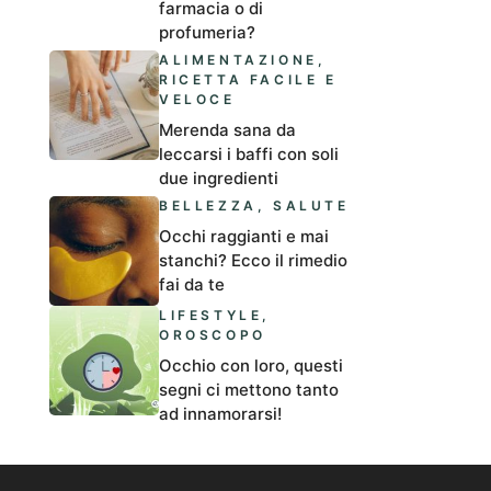
farmacia o di
profumeria?
ALIMENTAZIONE
,
RICETTA FACILE E
VELOCE
Merenda sana da
leccarsi i baffi con soli
due ingredienti
BELLEZZA
,
SALUTE
Occhi raggianti e mai
stanchi? Ecco il rimedio
fai da te
LIFESTYLE
,
OROSCOPO
Occhio con loro, questi
segni ci mettono tanto
ad innamorarsi!