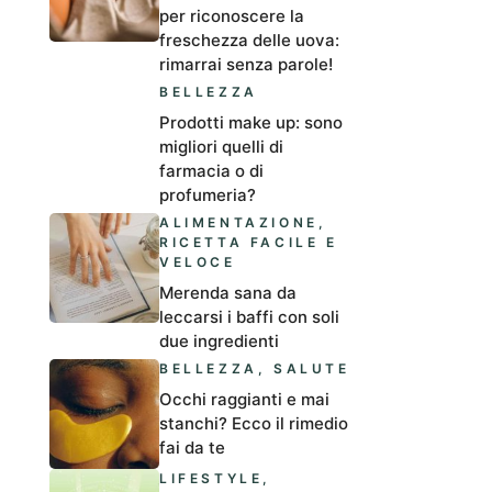
per riconoscere la
freschezza delle uova:
rimarrai senza parole!
BELLEZZA
Prodotti make up: sono
migliori quelli di
farmacia o di
profumeria?
ALIMENTAZIONE
,
RICETTA FACILE E
VELOCE
Merenda sana da
leccarsi i baffi con soli
due ingredienti
BELLEZZA
,
SALUTE
Occhi raggianti e mai
stanchi? Ecco il rimedio
fai da te
LIFESTYLE
,