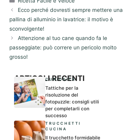
Ricetta Facile e Veloce
Ecco perché dovresti sempre mettere una
pallina di alluminio in lavatrice: il motivo è
sconvolgente!
Attenzione al tuo cane quando fa le
passeggiate: può correre un pericolo molto
grosso!
ARTICOLI RECENTI
CURIOSITÀ
Tattiche per la
risoluzione del
fotopuzzle: consigli utili
per completarli con
successo
TRUCCHETTI
CUCINA
Il trucchetto formidabile