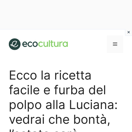
Vai
al
MENU
contenuto
Ecco la ricetta
facile e furba del
polpo alla Luciana:
vedrai che bontà,