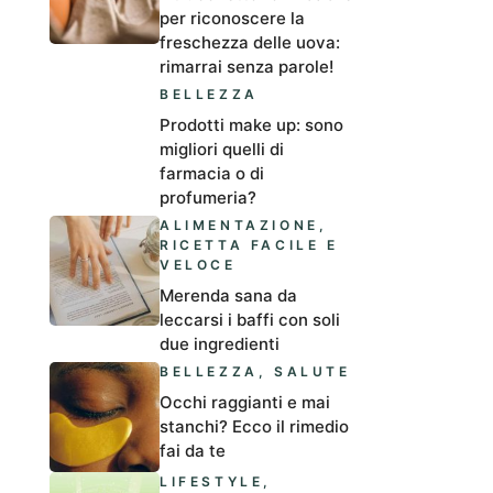
per riconoscere la
freschezza delle uova:
rimarrai senza parole!
BELLEZZA
Prodotti make up: sono
migliori quelli di
farmacia o di
profumeria?
ALIMENTAZIONE
,
RICETTA FACILE E
VELOCE
Merenda sana da
leccarsi i baffi con soli
due ingredienti
BELLEZZA
,
SALUTE
Occhi raggianti e mai
stanchi? Ecco il rimedio
fai da te
LIFESTYLE
,