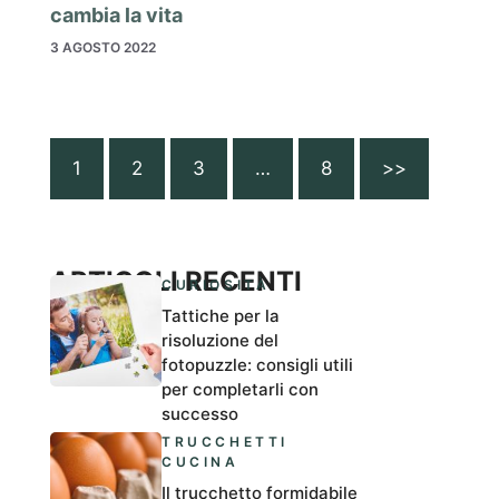
cambia la vita
3 AGOSTO 2022
1
2
3
…
8
>>
ARTICOLI RECENTI
CURIOSITÀ
Tattiche per la
risoluzione del
fotopuzzle: consigli utili
per completarli con
successo
TRUCCHETTI
CUCINA
Il trucchetto formidabile