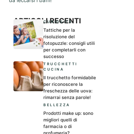
da leccarsi i baffi!
ARTICOLI RECENTI
CURIOSITÀ
Tattiche per la
risoluzione del
fotopuzzle: consigli utili
per completarli con
successo
TRUCCHETTI
CUCINA
Il trucchetto formidabile
per riconoscere la
freschezza delle uova:
rimarrai senza parole!
BELLEZZA
Prodotti make up: sono
migliori quelli di
farmacia o di
profumeria?