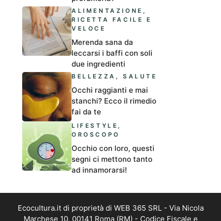
ALIMENTAZIONE
,
RICETTA FACILE E
VELOCE
Merenda sana da
leccarsi i baffi con soli
due ingredienti
BELLEZZA
,
SALUTE
Occhi raggianti e mai
stanchi? Ecco il rimedio
fai da te
LIFESTYLE
,
OROSCOPO
Occhio con loro, questi
segni ci mettono tanto
ad innamorarsi!
Ecocultura.it di proprietà di WEB 365 SRL - Via Nicola
Marchese 10, 00141 Roma (RM) - Codice Fiscale e