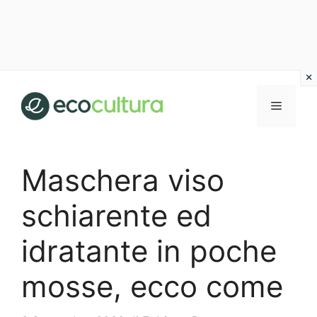
Vai
al
MENU
contenuto
Maschera viso
schiarente ed
idratante in poche
mosse, ecco come