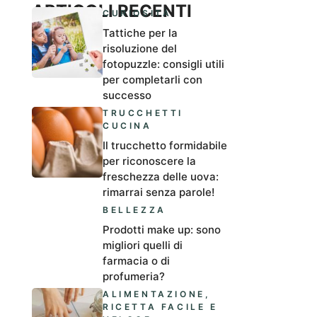
ARTICOLI RECENTI
CURIOSITÀ
Tattiche per la
risoluzione del
fotopuzzle: consigli utili
per completarli con
successo
TRUCCHETTI
CUCINA
Il trucchetto formidabile
per riconoscere la
freschezza delle uova:
rimarrai senza parole!
BELLEZZA
Prodotti make up: sono
migliori quelli di
farmacia o di
profumeria?
ALIMENTAZIONE
,
RICETTA FACILE E