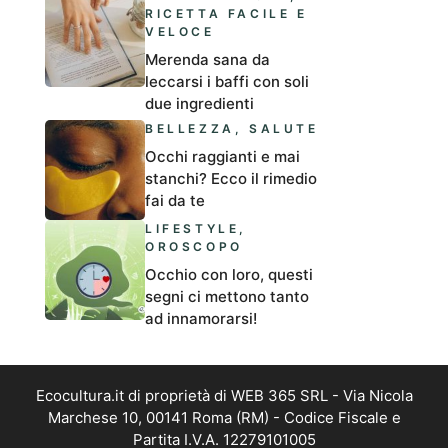
RICETTA FACILE E
VELOCE
Merenda sana da
leccarsi i baffi con soli
due ingredienti
BELLEZZA
,
SALUTE
Occhi raggianti e mai
stanchi? Ecco il rimedio
fai da te
LIFESTYLE
,
OROSCOPO
Occhio con loro, questi
segni ci mettono tanto
ad innamorarsi!
Ecocultura.it di proprietà di WEB 365 SRL - Via Nicola
Marchese 10, 00141 Roma (RM) - Codice Fiscale e
Partita I.V.A. 12279101005