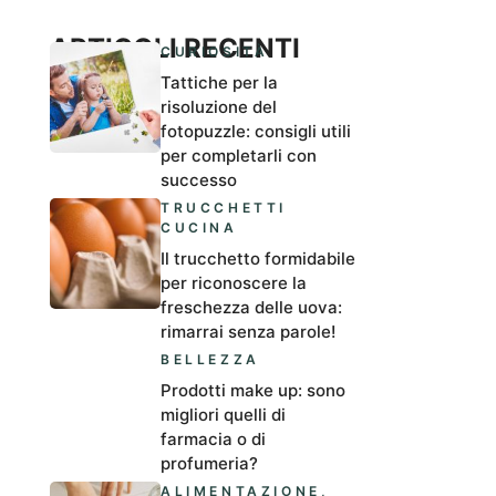
ARTICOLI RECENTI
CURIOSITÀ
Tattiche per la
risoluzione del
fotopuzzle: consigli utili
per completarli con
successo
TRUCCHETTI
CUCINA
Il trucchetto formidabile
per riconoscere la
freschezza delle uova:
rimarrai senza parole!
BELLEZZA
Prodotti make up: sono
migliori quelli di
farmacia o di
profumeria?
ALIMENTAZIONE
,