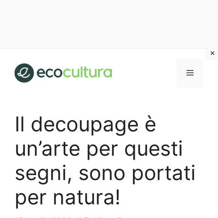
Vai
al
MENU
contenuto
Il decoupage è
un’arte per questi
segni, sono portati
per natura!