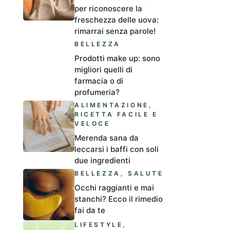
per riconoscere la
freschezza delle uova:
rimarrai senza parole!
BELLEZZA
Prodotti make up: sono
migliori quelli di
farmacia o di
profumeria?
ALIMENTAZIONE
,
RICETTA FACILE E
VELOCE
Merenda sana da
leccarsi i baffi con soli
due ingredienti
BELLEZZA
,
SALUTE
Occhi raggianti e mai
stanchi? Ecco il rimedio
fai da te
LIFESTYLE
,