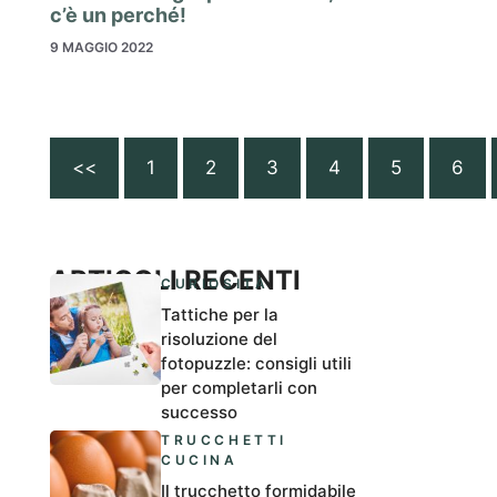
c’è un perché!
9 MAGGIO 2022
<<
1
2
3
4
5
6
ARTICOLI RECENTI
CURIOSITÀ
Tattiche per la
risoluzione del
fotopuzzle: consigli utili
per completarli con
successo
TRUCCHETTI
CUCINA
Il trucchetto formidabile