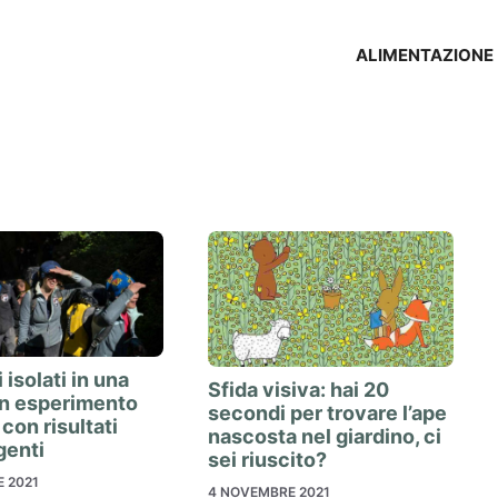
ALIMENTAZIONE
 isolati in una
Sfida visiva: hai 20
un esperimento
secondi per trovare l’ape
con risultati
nascosta nel giardino, ci
genti
sei riuscito?
 2021
4 NOVEMBRE 2021