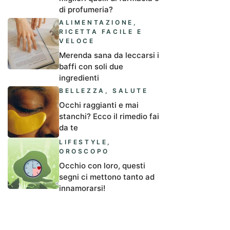
di profumeria?
ALIMENTAZIONE
,
RICETTA FACILE E
VELOCE
Merenda sana da leccarsi i
baffi con soli due
ingredienti
BELLEZZA
,
SALUTE
Occhi raggianti e mai
stanchi? Ecco il rimedio fai
da te
LIFESTYLE
,
OROSCOPO
Occhio con loro, questi
segni ci mettono tanto ad
innamorarsi!