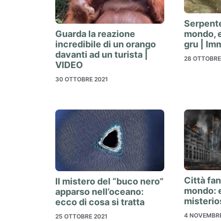
Serpente
mondo, e
Guarda la reazione
gru | Im
incredibile di un orango
davanti ad un turista |
28 OTTOBRE
VIDEO
30 OTTOBRE 2021
Città fa
Il mistero del “buco nero”
mondo: e
apparso nell’oceano:
misterio
ecco di cosa si tratta
4 NOVEMBRE
25 OTTOBRE 2021