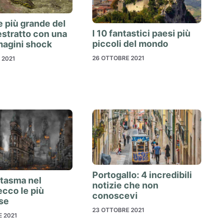
 più grande del
I 10 fantastici paesi più
stratto con una
piccoli del mondo
magini shock
26 OTTOBRE 2021
 2021
Portogallo: 4 incredibili
ntasma nel
notizie che non
cco le più
conoscevi
se
23 OTTOBRE 2021
 2021