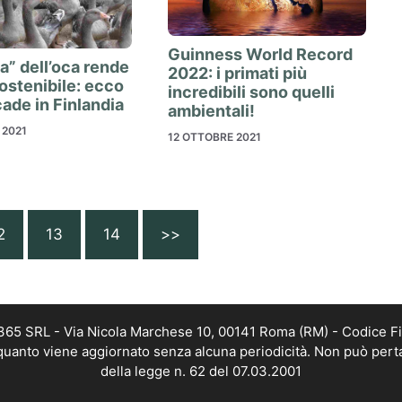
Guinness World Record
a” dell’oca rende
2022: i primati più
sostenibile: ecco
incredibili sono quelli
ade in Finlandia
ambientali!
 2021
12 OTTOBRE 2021
2
13
14
>>
 365 SRL - Via Nicola Marchese 10, 00141 Roma (RM) - Codice Fi
n quanto viene aggiornato senza alcuna periodicità. Non può pert
della legge n. 62 del 07.03.2001