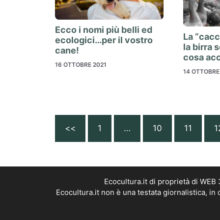
Ecco i nomi più belli ed
La “cacc
ecologici…per il vostro
la birra 
cane!
cosa acc
16 OTTOBRE 2021
14 OTTOBRE
<<
1
…
10
11
1
Ecocultura.it di proprietà di WEB
Ecocultura.it non è una testata giornalistica, i