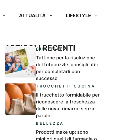
ATTUALITÀ
LIFESTYLE
ARTICOLI RECENTI
CURIOSITÀ
Tattiche per la risoluzione
del fotopuzzle: consigli utili
per completarli con
successo
TRUCCHETTI CUCINA
Il trucchetto formidabile per
riconoscere la freschezza
delle uova: rimarrai senza
parole!
BELLEZZA
Prodotti make up: sono
migliori quelli di farmacia o