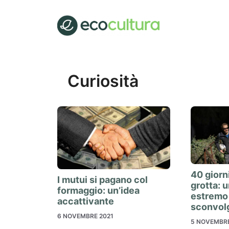
Vai
al
contenuto
Curiosità
40 giorni
I mutui si pagano col
grotta: 
formaggio: un’idea
estremo 
accattivante
sconvol
6 NOVEMBRE 2021
5 NOVEMBRE