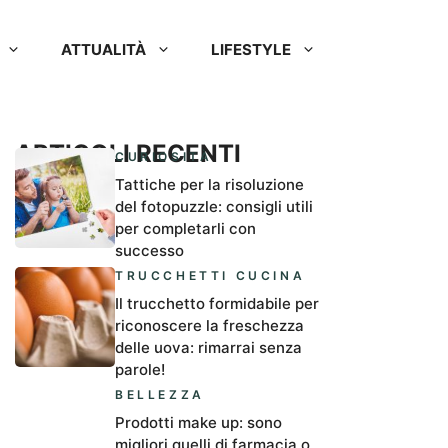
ATTUALITÀ
LIFESTYLE
ARTICOLI RECENTI
CURIOSITÀ
Tattiche per la risoluzione
del fotopuzzle: consigli utili
per completarli con
successo
TRUCCHETTI CUCINA
Il trucchetto formidabile per
riconoscere la freschezza
delle uova: rimarrai senza
parole!
BELLEZZA
Prodotti make up: sono
migliori quelli di farmacia o