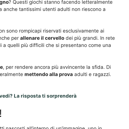
egno
? Questi giochi stanno facendo letteralmente
ma anche tantissimi utenti adulti non riescono a
n sono rompicapi riservati esclusivamente ai
anche per
allenare il cervello
dei più grandi. In rete
ili a quelli più difficili che si presentano come una
le
, per rendere ancora più avvincente la sfida. Di
tteralmente
mettendo alla prova
adulti e ragazzi.
vedi? La risposta ti sorprenderà
!
tti nascosti all’interno di un’immagine, uno in