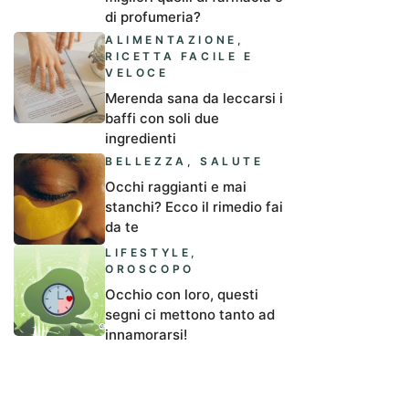
di profumeria?
ALIMENTAZIONE
,
RICETTA FACILE E
VELOCE
Merenda sana da leccarsi i
baffi con soli due
ingredienti
BELLEZZA
,
SALUTE
Occhi raggianti e mai
stanchi? Ecco il rimedio fai
da te
LIFESTYLE
,
OROSCOPO
Occhio con loro, questi
segni ci mettono tanto ad
innamorarsi!