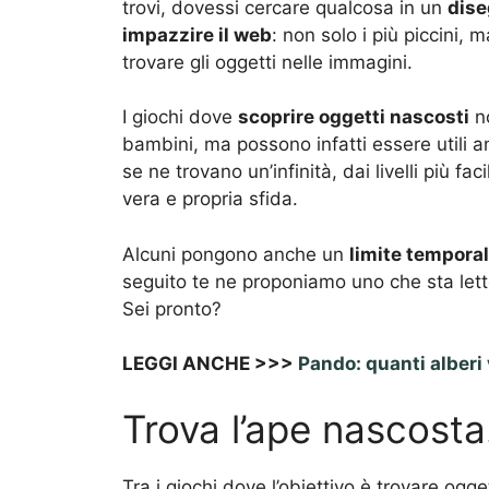
trovi, dovessi cercare qualcosa in un
dis
impazzire il web
: non solo i più piccini, 
trovare gli oggetti nelle immagini.
I giochi dove
scoprire oggetti nascosti
no
bambini, ma possono infatti essere utili 
se ne trovano un’infinità, dai livelli più fac
vera e propria sfida.
Alcuni pongono anche un
limite tempora
seguito te ne proponiamo uno che sta le
Sei pronto?
LEGGI ANCHE >>>
Pando: quanti alberi 
Trova l’ape nascosta
Tra i giochi dove l’obiettivo è trovare ogge