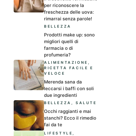
per riconoscere la
freschezza delle uova:
rimarrai senza parole!
BELLEZZA
Prodotti make up: sono
migliori quelli di
farmacia o di
profumeria?
ALIMENTAZIONE
,
RICETTA FACILE E
VELOCE
Merenda sana da
leccarsi i baffi con soli
due ingredienti
BELLEZZA
,
SALUTE
Occhi raggianti e mai
stanchi? Ecco il rimedio
fai da te
LIFESTYLE
,