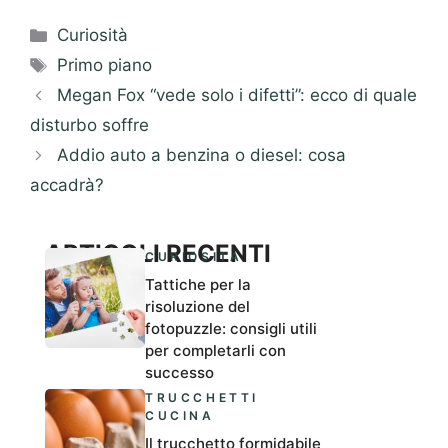
Categorie
Curiosità
Tag
Primo piano
Megan Fox “vede solo i difetti”: ecco di quale
disturbo soffre
Addio auto a benzina o diesel: cosa
accadrà?
ARTICOLI RECENTI
CURIOSITÀ
Tattiche per la
risoluzione del
fotopuzzle: consigli utili
per completarli con
successo
TRUCCHETTI
CUCINA
Il trucchetto formidabile