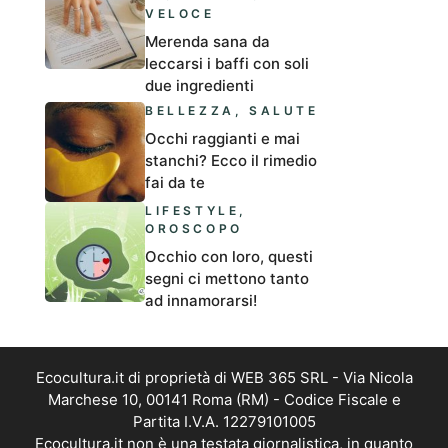
VELOCE
Merenda sana da
leccarsi i baffi con soli
due ingredienti
BELLEZZA
,
SALUTE
Occhi raggianti e mai
stanchi? Ecco il rimedio
fai da te
LIFESTYLE
,
OROSCOPO
Occhio con loro, questi
segni ci mettono tanto
ad innamorarsi!
Ecocultura.it di proprietà di WEB 365 SRL - Via Nicola
Marchese 10, 00141 Roma (RM) - Codice Fiscale e
Partita I.V.A. 12279101005
Ecocultura.it non è una testata giornalistica, in quanto