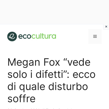
Vai
al
MENU
contenuto
Megan Fox “vede
solo i difetti”: ecco
di quale disturbo
soffre