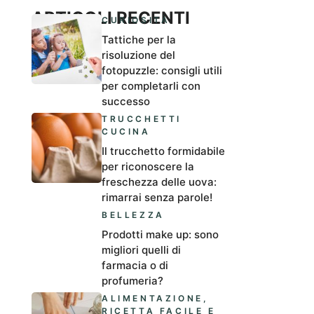
ARTICOLI RECENTI
CURIOSITÀ
Tattiche per la
risoluzione del
fotopuzzle: consigli utili
per completarli con
successo
TRUCCHETTI
CUCINA
Il trucchetto formidabile
per riconoscere la
freschezza delle uova:
rimarrai senza parole!
BELLEZZA
Prodotti make up: sono
migliori quelli di
farmacia o di
profumeria?
ALIMENTAZIONE
,
RICETTA FACILE E