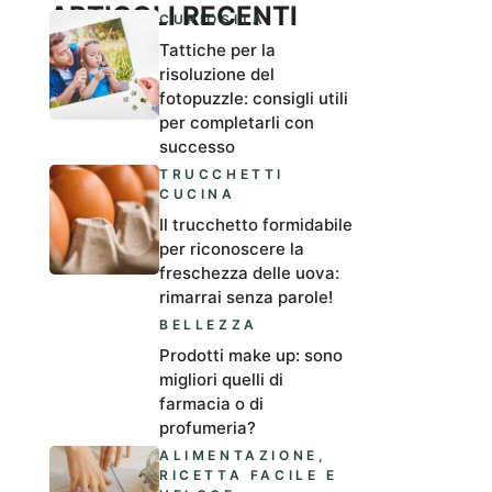
ARTICOLI RECENTI
CURIOSITÀ
Tattiche per la
risoluzione del
fotopuzzle: consigli utili
per completarli con
successo
TRUCCHETTI
CUCINA
Il trucchetto formidabile
per riconoscere la
freschezza delle uova:
rimarrai senza parole!
BELLEZZA
Prodotti make up: sono
migliori quelli di
farmacia o di
profumeria?
ALIMENTAZIONE
,
RICETTA FACILE E