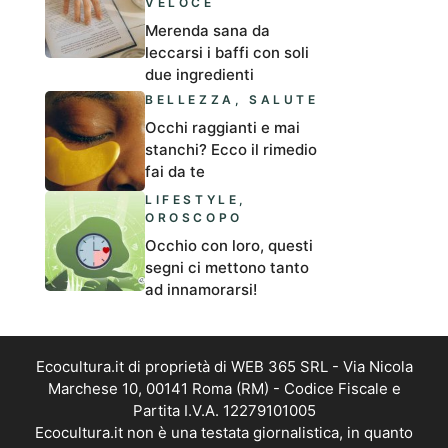
VELOCE
Merenda sana da
leccarsi i baffi con soli
due ingredienti
BELLEZZA
,
SALUTE
Occhi raggianti e mai
stanchi? Ecco il rimedio
fai da te
LIFESTYLE
,
OROSCOPO
Occhio con loro, questi
segni ci mettono tanto
ad innamorarsi!
Ecocultura.it di proprietà di WEB 365 SRL - Via Nicola
Marchese 10, 00141 Roma (RM) - Codice Fiscale e
Partita I.V.A. 12279101005
Ecocultura.it non è una testata giornalistica, in quanto