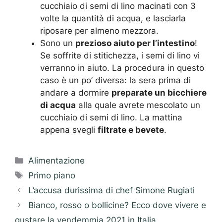
cucchiaio di semi di lino macinati con 3
volte la quantità di acqua, e lasciarla
riposare per almeno mezzora.
Sono un
prezioso aiuto per l’intestino
!
Se soffrite di stitichezza, i semi di lino vi
verranno in aiuto. La procedura in questo
caso è un po’ diversa: la sera prima di
andare a dormire
preparate un bicchiere
di acqua
alla quale avrete mescolato un
cucchiaio di semi di lino. La mattina
appena svegli
filtrate e bevete
.
Categorie
Alimentazione
Tag
Primo piano
L’accusa durissima di chef Simone Rugiati
Bianco, rosso o bollicine? Ecco dove vivere e
gustare la vendemmia 2021 in Italia