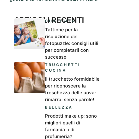
ARTICOLI RECENTI
CURIOSITÀ
Tattiche per la
risoluzione del
fotopuzzle: consigli utili
per completarli con
successo
TRUCCHETTI
CUCINA
Il trucchetto formidabile
per riconoscere la
freschezza delle uova:
rimarrai senza parole!
BELLEZZA
Prodotti make up: sono
migliori quelli di
farmacia o di
profumeria?