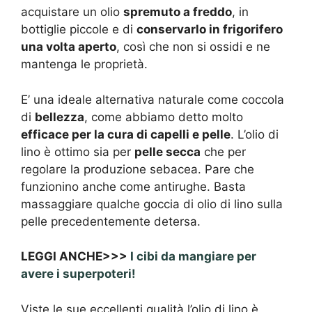
acquistare un olio
spremuto a freddo
, in
bottiglie piccole e di
conservarlo in frigorifero
una volta aperto
, così che non si ossidi e ne
mantenga le proprietà.
E’ una ideale alternativa naturale come coccola
di
bellezza
, come abbiamo detto molto
efficace per la cura di capelli e pelle
. L’olio di
lino è ottimo sia per
pelle secca
che per
regolare la produzione sebacea. Pare che
funzionino anche come antirughe. Basta
massaggiare qualche goccia di olio di lino sulla
pelle precedentemente detersa.
LEGGI ANCHE>>>
I cibi da mangiare per
avere i superpoteri!
Viste le sue eccellenti qualità l’olio di lino è