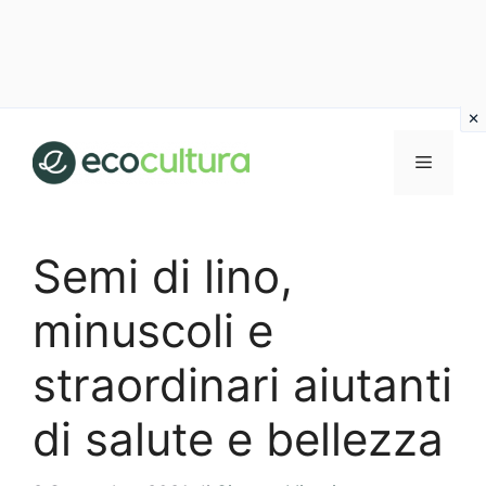
Vai
al
MENU
contenuto
Semi di lino,
minuscoli e
straordinari aiutanti
di salute e bellezza