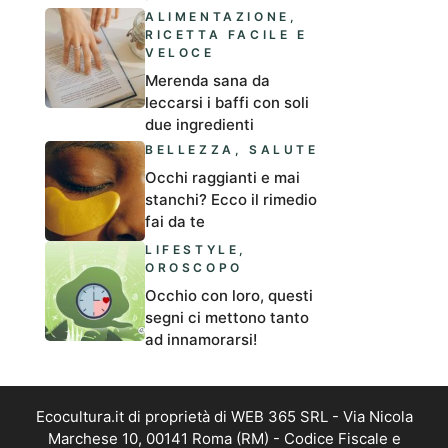
ALIMENTAZIONE
,
RICETTA FACILE E
VELOCE
Merenda sana da
leccarsi i baffi con soli
due ingredienti
BELLEZZA
,
SALUTE
Occhi raggianti e mai
stanchi? Ecco il rimedio
fai da te
LIFESTYLE
,
OROSCOPO
Occhio con loro, questi
segni ci mettono tanto
ad innamorarsi!
Ecocultura.it di proprietà di WEB 365 SRL - Via Nicola
Marchese 10, 00141 Roma (RM) - Codice Fiscale e