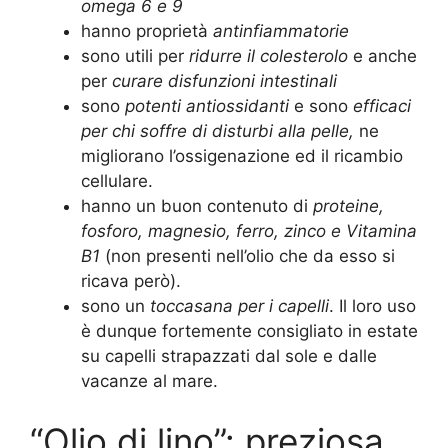
omega 6 e 9
hanno proprietà
antinfiammatorie
sono utili per
ridurre il colesterolo
e anche
per
curare disfunzioni intestinali
sono
potenti antiossidanti
e sono
efficaci
per chi soffre di disturbi alla pelle,
ne
migliorano l’ossigenazione ed il ricambio
cellulare.
hanno un buon contenuto di
proteine,
fosforo, magnesio, ferro, zinco e Vitamina
B1
(non presenti nell’olio che da esso si
ricava però).
sono un
toccasana per i capelli
. Il loro uso
è dunque fortemente consigliato in estate
su capelli strapazzati dal sole e dalle
vacanze al mare.
“Olio di lino”: preziosa