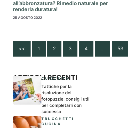
all’abbronzatura? Rimedio naturale per
renderla duratura!
25 AGOSTO 2022
<<
1
2
3
4
…
53
ARTICOLI RECENTI
CURIOSITÀ
Tattiche per la
risoluzione del
fotopuzzle: consigli utili
per completarli con
successo
TRUCCHETTI
CUCINA