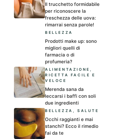
Il trucchetto formidabile
per riconoscere la
freschezza delle uova:
rimarrai senza parole!
BELLEZZA
Prodotti make up: sono
migliori quelli di
farmacia o di
profumeria?
ALIMENTAZIONE
,
RICETTA FACILE E
VELOCE
Merenda sana da
leccarsi i baffi con soli
due ingredienti
BELLEZZA
,
SALUTE
Occhi raggianti e mai
stanchi? Ecco il rimedio
fai da te