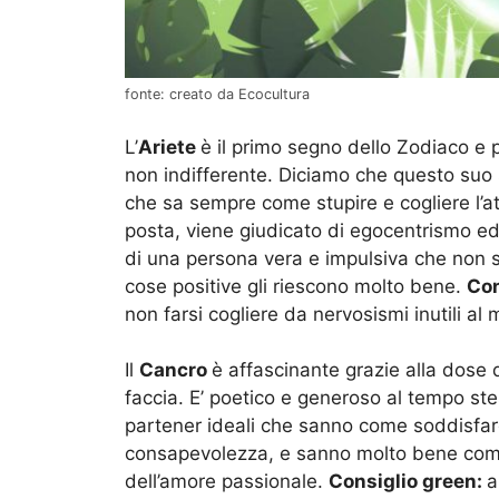
fonte: creato da Ecocultura
L’
Ariete
è il primo segno dello Zodiaco e
non indifferente. Diciamo che questo suo 
che sa sempre come stupire e cogliere l’at
posta, viene giudicato di egocentrismo ed e
di una persona vera e impulsiva che non si
cose positive gli riescono molto bene.
Con
non farsi cogliere da nervosismi inutili a
Il
Cancro
è affascinante grazie alla dose 
faccia. E’ poetico e generoso al tempo st
partener ideali che sanno come soddisfar
consapevolezza, e sanno molto bene come 
dell’amore passionale.
Consiglio green:
a