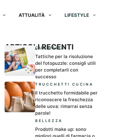
ATTUALITÀ
LIFESTYLE
ARTICOLI RECENTI
CURIOSITÀ
Tattiche per la risoluzione
del fotopuzzle: consigli utili
per completarli con
successo
TRUCCHETTI CUCINA
Il trucchetto formidabile per
riconoscere la freschezza
delle uova: rimarrai senza
parole!
BELLEZZA
Prodotti make up: sono
migliori quelli di farmacia o