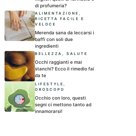
di profumeria?
ALIMENTAZIONE
,
RICETTA FACILE E
VELOCE
Merenda sana da leccarsi i
baffi con soli due
ingredienti
BELLEZZA
,
SALUTE
Occhi raggianti e mai
stanchi? Ecco il rimedio fai
da te
LIFESTYLE
,
OROSCOPO
Occhio con loro, questi
segni ci mettono tanto ad
innamorarsi!