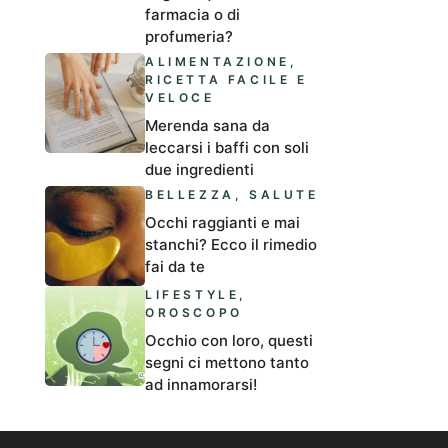
farmacia o di
profumeria?
ALIMENTAZIONE
,
RICETTA FACILE E
VELOCE
Merenda sana da
leccarsi i baffi con soli
due ingredienti
BELLEZZA
,
SALUTE
Occhi raggianti e mai
stanchi? Ecco il rimedio
fai da te
LIFESTYLE
,
OROSCOPO
Occhio con loro, questi
segni ci mettono tanto
ad innamorarsi!