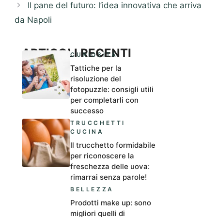
Il pane del futuro: l’idea innovativa che arriva
da Napoli
ARTICOLI RECENTI
CURIOSITÀ
Tattiche per la
risoluzione del
fotopuzzle: consigli utili
per completarli con
successo
TRUCCHETTI
CUCINA
Il trucchetto formidabile
per riconoscere la
freschezza delle uova:
rimarrai senza parole!
BELLEZZA
Prodotti make up: sono
migliori quelli di