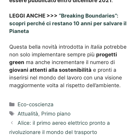
essere pubblicato entro
dicembre 2021
.
LEGGI ANCHE >>>
“Breaking Boundaries”:
scopri perché ci restano 10 anni per salvare il
Pianeta
Questa bella novità introdotta in
Italia
potrebbe
non solo implementare sempre più
progetti
green
ma anche incrementare il numero di
giovani attenti alla sostenibilità
e pronti a
inserirsi nel mondo del lavoro con una visione
maggiormente volta al rispetto dell’ambiente.
Categorie
Eco-coscienza
Tag
Attualità
,
Primo piano
Alice: il primo aereo elettrico pronto a
rivoluzionare il mondo del trasporto