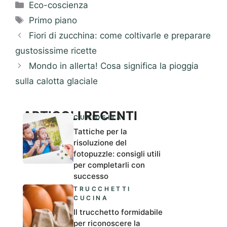
Categorie
Eco-coscienza
Tag
Primo piano
Fiori di zucchina: come coltivarle e preparare
gustosissime ricette
Mondo in allerta! Cosa significa la pioggia
sulla calotta glaciale
ARTICOLI RECENTI
CURIOSITÀ
Tattiche per la
risoluzione del
fotopuzzle: consigli utili
per completarli con
successo
TRUCCHETTI
CUCINA
Il trucchetto formidabile
per riconoscere la