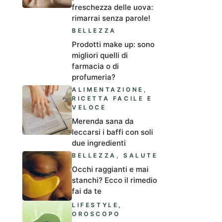
freschezza delle uova:
rimarrai senza parole!
BELLEZZA
Prodotti make up: sono
migliori quelli di
farmacia o di
profumeria?
ALIMENTAZIONE
,
RICETTA FACILE E
VELOCE
Merenda sana da
leccarsi i baffi con soli
due ingredienti
BELLEZZA
,
SALUTE
Occhi raggianti e mai
stanchi? Ecco il rimedio
fai da te
LIFESTYLE
,
OROSCOPO