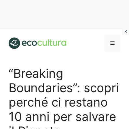
Vai
al
MENU
contenuto
“Breaking
Boundaries”: scopri
perché ci restano
10 anni per salvare