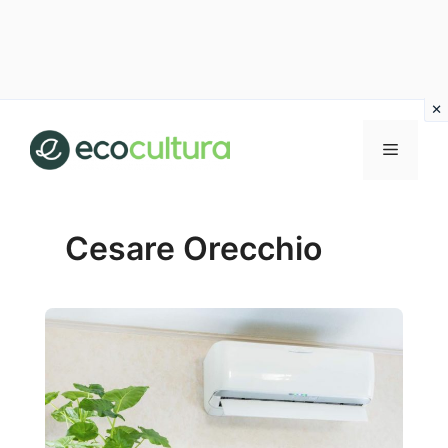
Vai
al
MENU
contenuto
Cesare Orecchio