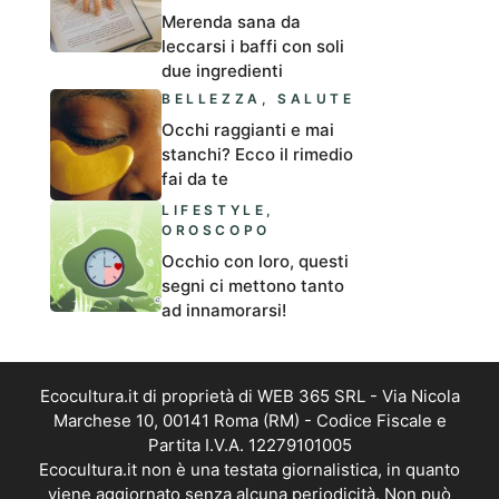
Merenda sana da
leccarsi i baffi con soli
due ingredienti
BELLEZZA
,
SALUTE
Occhi raggianti e mai
stanchi? Ecco il rimedio
fai da te
LIFESTYLE
,
OROSCOPO
Occhio con loro, questi
segni ci mettono tanto
ad innamorarsi!
Ecocultura.it di proprietà di WEB 365 SRL - Via Nicola
Marchese 10, 00141 Roma (RM) - Codice Fiscale e
Partita I.V.A. 12279101005
Ecocultura.it non è una testata giornalistica, in quanto
viene aggiornato senza alcuna periodicità. Non può