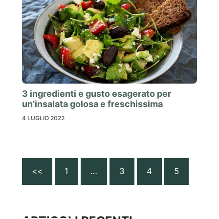
3 ingredienti e gusto esagerato per
un’insalata golosa e freschissima
4 LUGLIO 2022
<<
1
…
3
4
5