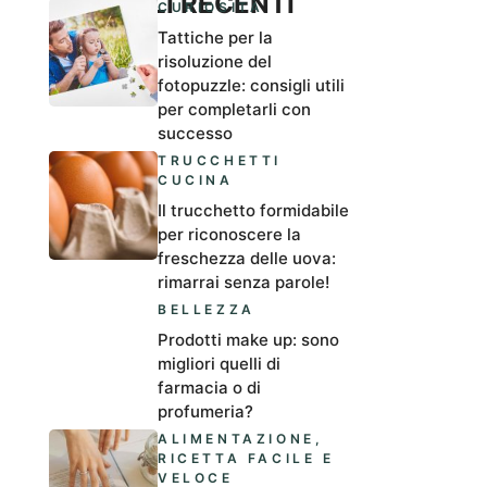
ARTICOLI RECENTI
CURIOSITÀ
Tattiche per la
risoluzione del
fotopuzzle: consigli utili
per completarli con
successo
TRUCCHETTI
CUCINA
Il trucchetto formidabile
per riconoscere la
freschezza delle uova:
rimarrai senza parole!
BELLEZZA
Prodotti make up: sono
migliori quelli di
farmacia o di
profumeria?
ALIMENTAZIONE
,
RICETTA FACILE E
VELOCE