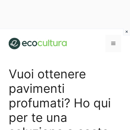
Vai
al
MENU
contenuto
Vuoi ottenere
pavimenti
profumati? Ho qui
per te una