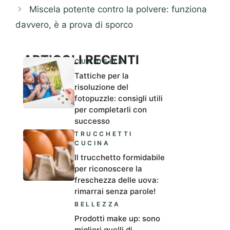
Miscela potente contro la polvere: funziona
davvero, è a prova di sporco
ARTICOLI RECENTI
CURIOSITÀ
Tattiche per la
risoluzione del
fotopuzzle: consigli utili
per completarli con
successo
TRUCCHETTI
CUCINA
Il trucchetto formidabile
per riconoscere la
freschezza delle uova:
rimarrai senza parole!
BELLEZZA
Prodotti make up: sono
migliori quelli di