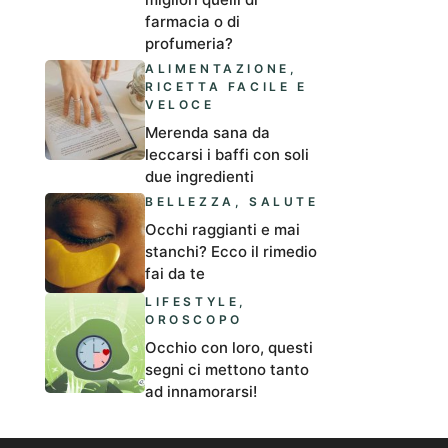
farmacia o di
profumeria?
ALIMENTAZIONE
,
RICETTA FACILE E
VELOCE
Merenda sana da
leccarsi i baffi con soli
due ingredienti
BELLEZZA
,
SALUTE
Occhi raggianti e mai
stanchi? Ecco il rimedio
fai da te
LIFESTYLE
,
OROSCOPO
Occhio con loro, questi
segni ci mettono tanto
ad innamorarsi!