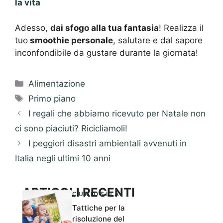
la vita
Adesso,
dai sfogo alla tua fantasia
! Realizza il
tuo
smoothie personale
, salutare e dal sapore
inconfondibile da gustare durante la giornata!
Categorie
Alimentazione
Tag
Primo piano
I regali che abbiamo ricevuto per Natale non
ci sono piaciuti? Ricicliamoli!
I peggiori disastri ambientali avvenuti in
Italia negli ultimi 10 anni
ARTICOLI RECENTI
CURIOSITÀ
Tattiche per la
risoluzione del