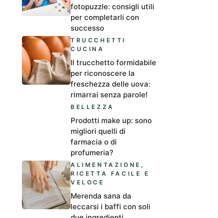
fotopuzzle: consigli utili
per completarli con
successo
TRUCCHETTI
CUCINA
Il trucchetto formidabile
per riconoscere la
freschezza delle uova:
rimarrai senza parole!
BELLEZZA
Prodotti make up: sono
migliori quelli di
farmacia o di
profumeria?
ALIMENTAZIONE
,
RICETTA FACILE E
VELOCE
Merenda sana da
leccarsi i baffi con soli
due ingredienti