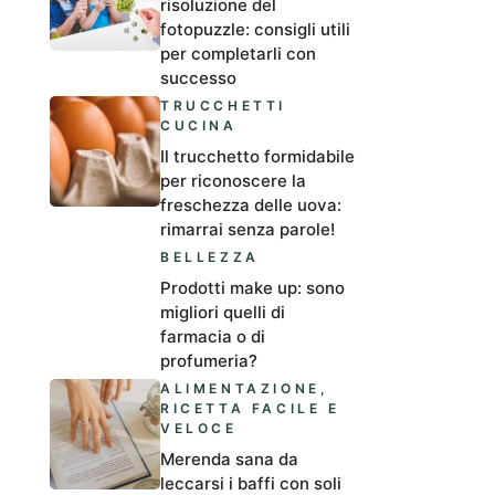
risoluzione del
fotopuzzle: consigli utili
per completarli con
successo
TRUCCHETTI
CUCINA
Il trucchetto formidabile
per riconoscere la
freschezza delle uova:
rimarrai senza parole!
BELLEZZA
Prodotti make up: sono
migliori quelli di
farmacia o di
profumeria?
ALIMENTAZIONE
,
RICETTA FACILE E
VELOCE
Merenda sana da
leccarsi i baffi con soli