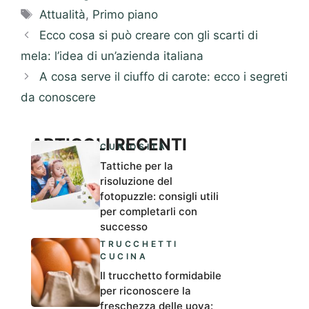
Tag
Attualità
,
Primo piano
Ecco cosa si può creare con gli scarti di
mela: l’idea di un’azienda italiana
A cosa serve il ciuffo di carote: ecco i segreti
da conoscere
ARTICOLI RECENTI
CURIOSITÀ
Tattiche per la
risoluzione del
fotopuzzle: consigli utili
per completarli con
successo
TRUCCHETTI
CUCINA
Il trucchetto formidabile
per riconoscere la
freschezza delle uova: