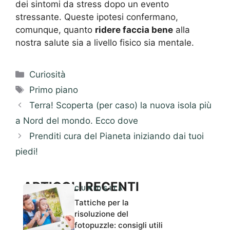
dei sintomi da stress dopo un evento
stressante. Queste ipotesi confermano,
comunque, quanto
ridere faccia bene
alla
nostra salute sia a livello fisico sia mentale.
Categorie
Curiosità
Tag
Primo piano
Terra! Scoperta (per caso) la nuova isola più
a Nord del mondo. Ecco dove
Prenditi cura del Pianeta iniziando dai tuoi
piedi!
ARTICOLI RECENTI
CURIOSITÀ
Tattiche per la
risoluzione del
fotopuzzle: consigli utili