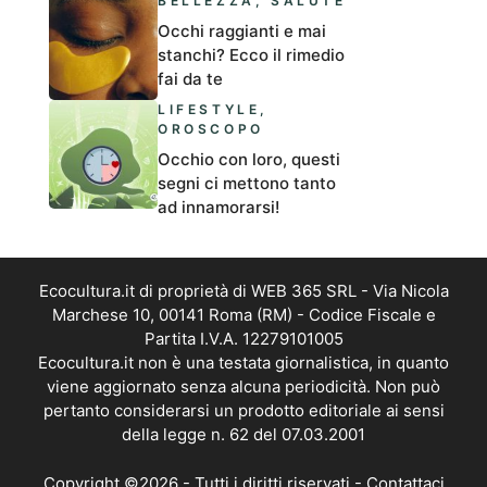
BELLEZZA
,
SALUTE
Occhi raggianti e mai
stanchi? Ecco il rimedio
fai da te
LIFESTYLE
,
OROSCOPO
Occhio con loro, questi
segni ci mettono tanto
ad innamorarsi!
Ecocultura.it di proprietà di WEB 365 SRL - Via Nicola
Marchese 10, 00141 Roma (RM) - Codice Fiscale e
Partita I.V.A. 12279101005
Ecocultura.it non è una testata giornalistica, in quanto
viene aggiornato senza alcuna periodicità. Non può
pertanto considerarsi un prodotto editoriale ai sensi
della legge n. 62 del 07.03.2001
Copyright ©2026 - Tutti i diritti riservati -
Contattaci