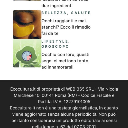
due ingredienti
BELLEZZA
,
SALUTE
Occhi raggianti e mai
stanchi? Ecco il rimedio
fai da te
LIFESTYLE
,
OROSCOPO
Occhio con loro, questi
segni ci mettono tanto
ad innamorarsi!
Ecocultura.it di proprietà di WEB 365 SRL - Via Nicola
Marchese 10, 00141 Roma (RM) - Codice Fiscale e
Partita I.V.A. 12279101005
Ecocultura.it non è una testata giornalistica, in quanto
viene aggiornato senza alcuna periodicità. Non può
pertanto considerarsi un prodotto editoriale ai sensi
della legge n. 62 del 07.03.2001