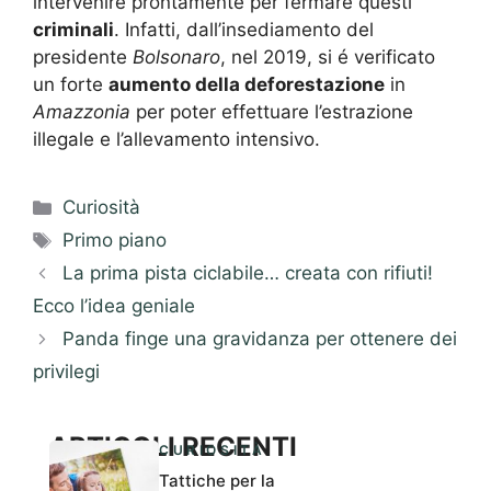
intervenire prontamente per fermare questi
criminali
. Infatti, dall’insediamento del
presidente
Bolsonaro
, nel 2019, si é verificato
un forte
aumento della deforestazione
in
Amazzonia
per poter effettuare l’estrazione
illegale e l’allevamento intensivo.
Categorie
Curiosità
Tag
Primo piano
La prima pista ciclabile… creata con rifiuti!
Ecco l’idea geniale
Panda finge una gravidanza per ottenere dei
privilegi
ARTICOLI RECENTI
CURIOSITÀ
Tattiche per la