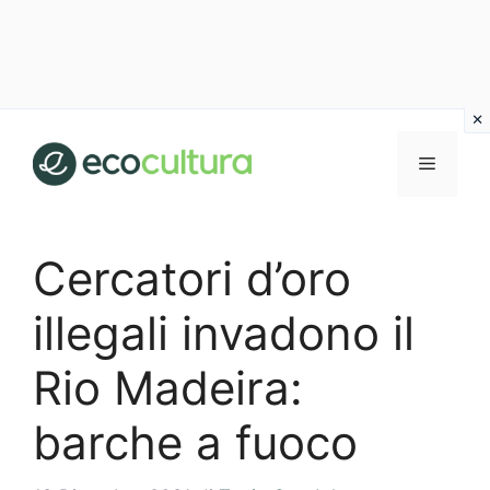
Vai
al
MENU
contenuto
Cercatori d’oro
illegali invadono il
Rio Madeira:
barche a fuoco