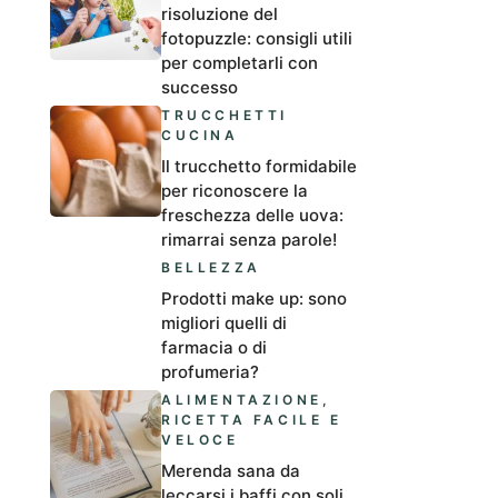
risoluzione del
fotopuzzle: consigli utili
per completarli con
successo
TRUCCHETTI
CUCINA
Il trucchetto formidabile
per riconoscere la
freschezza delle uova:
rimarrai senza parole!
BELLEZZA
Prodotti make up: sono
migliori quelli di
farmacia o di
profumeria?
ALIMENTAZIONE
,
RICETTA FACILE E
VELOCE
Merenda sana da
leccarsi i baffi con soli