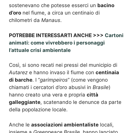
sostenevano che potesse esserci un
bacino
d’oro
nel fiume, a circa un centinaio di
chilometri da
Manaus
.
POTREBBE INTERESSARTI ANCHE >>>
Cartoni
animati: come vivrebbero i personaggi
l’attuale crisi ambientale
Così, si sono recati nei pressi del municipio di
Autarez
e hanno invaso il fiume con
centinaia
di barche
. I “
garimpeiros
” (come vengono
chiamati i cercatori d’oro abusivi in
Brasile
)
hanno creato una vera e propria
città
galleggiante
, scatenando le denunce da parte
della popolazione locale.
Anche le
associazioni ambientaliste
locali,
insieme a
Greenpeace Brasile
, hanno lanciato