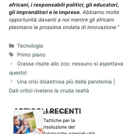
africani, i responsabili politici, gli educatori,
gli imprenditori e le imprese
. Abbiamo molte
opportunità davanti a noi mentre gli africani
plasmano la prossima ondata di innovazione.”
Categorie
Tecnologia
Tag
Primo piano
Grasse risate allo zoo: nessuno si aspettava
questo!
Una crisi disastrosa più della pandemia |
Dati critici rivelano la cruda realtà
ARTICOLI RECENTI
CURIOSITÀ
Tattiche per la
risoluzione del
fotopuzzle: consigli utili