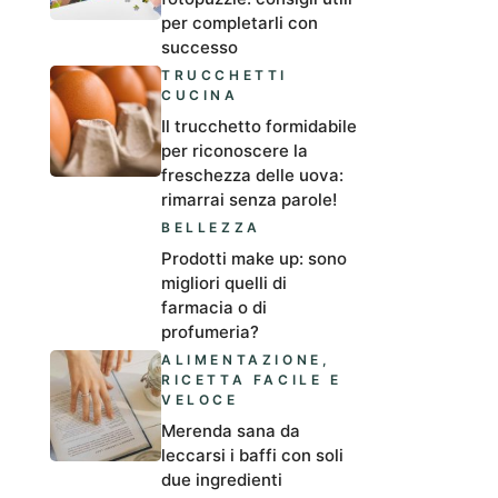
per completarli con
successo
TRUCCHETTI
CUCINA
Il trucchetto formidabile
per riconoscere la
freschezza delle uova:
rimarrai senza parole!
BELLEZZA
Prodotti make up: sono
migliori quelli di
farmacia o di
profumeria?
ALIMENTAZIONE
,
RICETTA FACILE E
VELOCE
Merenda sana da
leccarsi i baffi con soli
due ingredienti