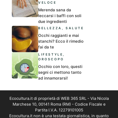
VELOCE
Merenda sana da
leccarsi i baffi con soli
due ingredienti
BELLEZZA
,
SALUTE
Occhi raggianti e mai
stanchi? Ecco il rimedio
fai da te
LIFESTYLE
,
OROSCOPO
Occhio con loro, questi
segni ci mettono tanto
ad innamorarsi!
Ecocultura.it di proprietà di WEB 365 SRL - Via Nicola
Marchese 10, 00141 Roma (RM) - Codice Fiscale e
Partita I.V.A. 12279101005
Ecocultura.it non è una testata giornalistica, in quanto