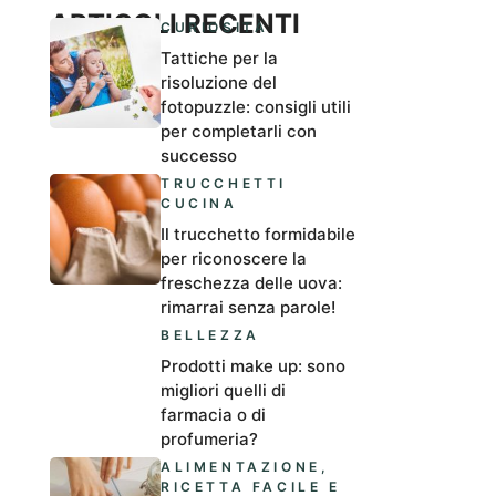
ARTICOLI RECENTI
CURIOSITÀ
Tattiche per la
risoluzione del
fotopuzzle: consigli utili
per completarli con
successo
TRUCCHETTI
CUCINA
Il trucchetto formidabile
per riconoscere la
freschezza delle uova:
rimarrai senza parole!
BELLEZZA
Prodotti make up: sono
migliori quelli di
farmacia o di
profumeria?
ALIMENTAZIONE
,
RICETTA FACILE E