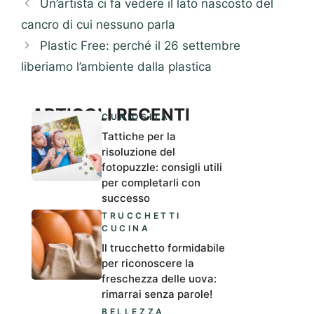
Un’artista ci fa vedere il lato nascosto del
cancro di cui nessuno parla
Plastic Free: perché il 26 settembre
liberiamo l’ambiente dalla plastica
ARTICOLI RECENTI
CURIOSITÀ
Tattiche per la
risoluzione del
fotopuzzle: consigli utili
per completarli con
successo
TRUCCHETTI
CUCINA
Il trucchetto formidabile
per riconoscere la
freschezza delle uova:
rimarrai senza parole!
BELLEZZA