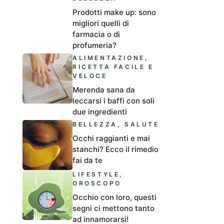
Prodotti make up: sono
migliori quelli di
farmacia o di
profumeria?
ALIMENTAZIONE
,
RICETTA FACILE E
VELOCE
Merenda sana da
leccarsi i baffi con soli
due ingredienti
BELLEZZA
,
SALUTE
Occhi raggianti e mai
stanchi? Ecco il rimedio
fai da te
LIFESTYLE
,
OROSCOPO
Occhio con loro, questi
segni ci mettono tanto
ad innamorarsi!