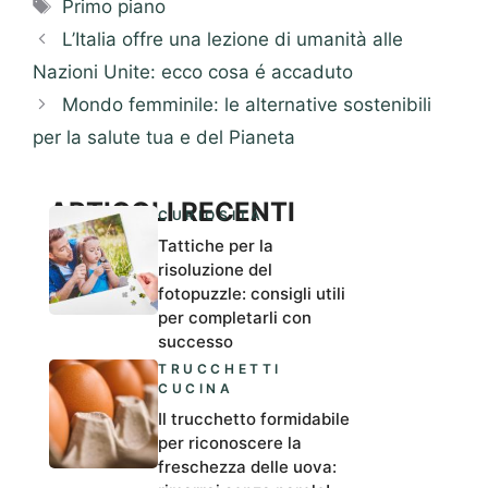
Tag
Primo piano
L’Italia offre una lezione di umanità alle
Nazioni Unite: ecco cosa é accaduto
Mondo femminile: le alternative sostenibili
per la salute tua e del Pianeta
ARTICOLI RECENTI
CURIOSITÀ
Tattiche per la
risoluzione del
fotopuzzle: consigli utili
per completarli con
successo
TRUCCHETTI
CUCINA
Il trucchetto formidabile
per riconoscere la
freschezza delle uova: