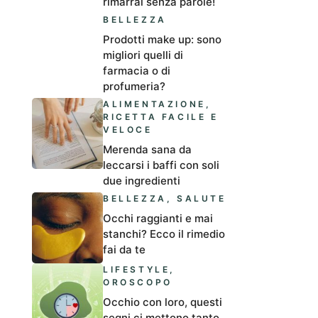
rimarrai senza parole!
BELLEZZA
Prodotti make up: sono
migliori quelli di
farmacia o di
profumeria?
ALIMENTAZIONE
,
RICETTA FACILE E
VELOCE
Merenda sana da
leccarsi i baffi con soli
due ingredienti
BELLEZZA
,
SALUTE
Occhi raggianti e mai
stanchi? Ecco il rimedio
fai da te
LIFESTYLE
,
OROSCOPO
Occhio con loro, questi
segni ci mettono tanto