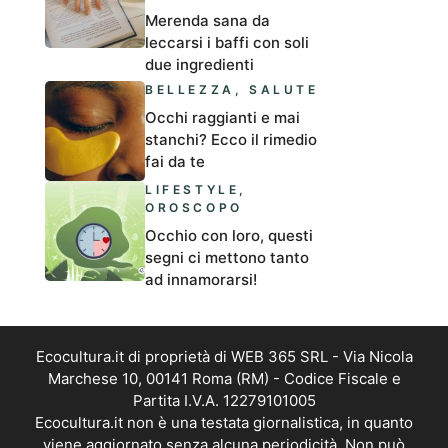
Merenda sana da
leccarsi i baffi con soli
due ingredienti
BELLEZZA
,
SALUTE
Occhi raggianti e mai
stanchi? Ecco il rimedio
fai da te
LIFESTYLE
,
OROSCOPO
Occhio con loro, questi
segni ci mettono tanto
ad innamorarsi!
Ecocultura.it di proprietà di WEB 365 SRL - Via Nicola
Marchese 10, 00141 Roma (RM) - Codice Fiscale e
Partita I.V.A. 12279101005
Ecocultura.it non è una testata giornalistica, in quanto
viene aggiornato senza alcuna periodicità. Non può