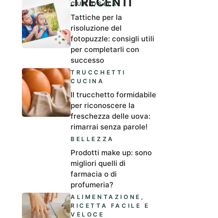
ARTICOLI RECENTI
CURIOSITÀ
Tattiche per la
risoluzione del
fotopuzzle: consigli utili
per completarli con
successo
TRUCCHETTI
CUCINA
Il trucchetto formidabile
per riconoscere la
freschezza delle uova:
rimarrai senza parole!
BELLEZZA
Prodotti make up: sono
migliori quelli di
farmacia o di
profumeria?
ALIMENTAZIONE
,
RICETTA FACILE E
VELOCE