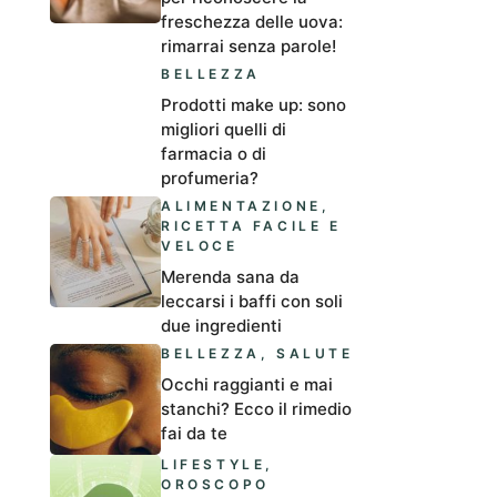
freschezza delle uova:
rimarrai senza parole!
BELLEZZA
Prodotti make up: sono
migliori quelli di
farmacia o di
profumeria?
ALIMENTAZIONE
,
RICETTA FACILE E
VELOCE
Merenda sana da
leccarsi i baffi con soli
due ingredienti
BELLEZZA
,
SALUTE
Occhi raggianti e mai
stanchi? Ecco il rimedio
fai da te
LIFESTYLE
,
OROSCOPO