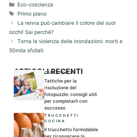
Categorie
Eco-coscienza
Tag
Primo piano
La renna può cambiare il colore dei suoi
occhi! Sai perché?
Torna la violenza delle inondazioni: morti e
50mila sfollati
ARTICOLI RECENTI
CURIOSITÀ
Tattiche per la
risoluzione del
fotopuzzle: consigli utili
per completarli con
successo
TRUCCHETTI
CUCINA
Il trucchetto formidabile
per riconoscere la