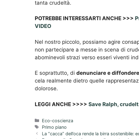
tanta crudeltà.
POTREBBE INTERESSARTI ANCHE >>>
P
VIDEO
Nel nostro piccolo, possiamo agire cons
non partecipare a messe in scena di crudel
abominevoli strazi verso esseri viventi indi
E soprattutto, di
denunciare e diffondere
cela realmente dietro quelle rappresentaz
dolorose.
LEGGI ANCHE >>>>
Save Ralph, crudeltà
Categorie
Eco-coscienza
Tag
Primo piano
La “cacca” dell’oca rende la birra sostenibile: 