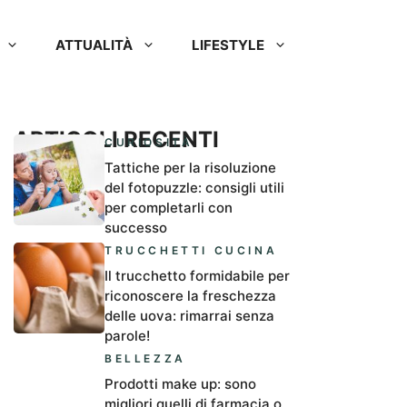
ATTUALITÀ
LIFESTYLE
ARTICOLI RECENTI
CURIOSITÀ
Tattiche per la risoluzione
del fotopuzzle: consigli utili
per completarli con
successo
TRUCCHETTI CUCINA
Il trucchetto formidabile per
riconoscere la freschezza
delle uova: rimarrai senza
parole!
BELLEZZA
Prodotti make up: sono
migliori quelli di farmacia o