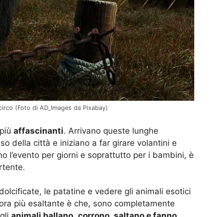
 circo (Foto di AD_Images da Pixabay)
più
affascinanti
. Arrivano queste lunghe
 della città e iniziano a far girare volantini e
no l’evento per giorni e soprattutto per i bambini, è
rtente.
olcificate, le patatine e vedere gli animali esotici
ncora più esaltante è che, sono completamente
 gli
animali ballano
,
corrono
,
saltano e fanno