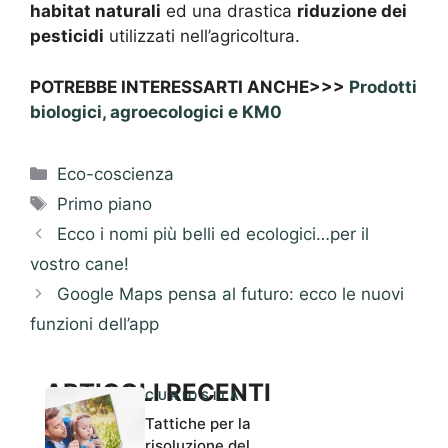
habitat naturali
ed una drastica
riduzione dei
pesticidi
utilizzati nell’agricoltura.
POTREBBE INTERESSARTI ANCHE>>>
Prodotti
biologici, agroecologici e KM0
Categorie
Eco-coscienza
Tag
Primo piano
Ecco i nomi più belli ed ecologici…per il
vostro cane!
Google Maps pensa al futuro: ecco le nuovi
funzioni dell’app
ARTICOLI RECENTI
CURIOSITÀ
Tattiche per la
risoluzione del