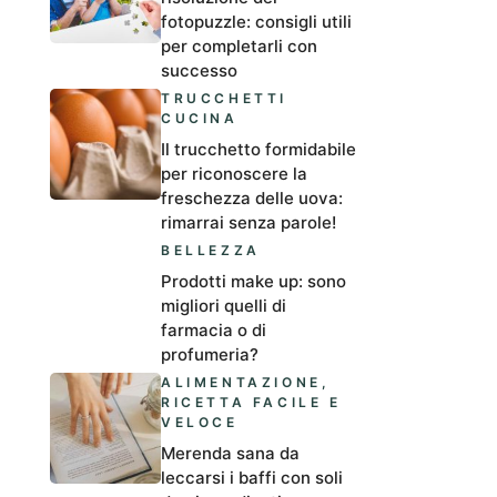
fotopuzzle: consigli utili
per completarli con
successo
TRUCCHETTI
CUCINA
Il trucchetto formidabile
per riconoscere la
freschezza delle uova:
rimarrai senza parole!
BELLEZZA
Prodotti make up: sono
migliori quelli di
farmacia o di
profumeria?
ALIMENTAZIONE
,
RICETTA FACILE E
VELOCE
Merenda sana da
leccarsi i baffi con soli