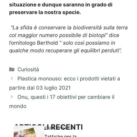
situazione e dunque saranno in grado di
preservare la nostra specie.
“La sfida è conservare la biodiversità sulla terra
col maggior numero possibile di biotopi”
dice
l’ornitologo Berthold ”
solo così possiamo in
qualche modo recuperare gli equilibri perduti”.
Categorie
Curiosità
Plastica monouso: ecco i prodotti vietati a
partire dal 03 luglio 2021
Onu, questi i 17 obiettivi per cambiare il
mondo
ARTICOLI RECENTI
CURIOSITÀ
Tattiche per la