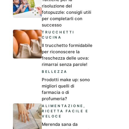
risoluzione del
fotopuzzle: consigli utili
per completarli con
successo
TRUCCHETTI
CUCINA
Il trucchetto formidabile
per riconoscere la
freschezza delle uova:
rimarrai senza parole!
BELLEZZA
Prodotti make up: sono
migliori quelli di
farmacia o di
profumeria?
ALIMENTAZIONE
,
RICETTA FACILE E
VELOCE
Merenda sana da