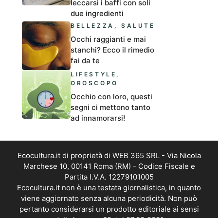
leccarsi i baffi con soli
due ingredienti
BELLEZZA
,
SALUTE
Occhi raggianti e mai
stanchi? Ecco il rimedio
fai da te
LIFESTYLE
,
OROSCOPO
Occhio con loro, questi
segni ci mettono tanto
ad innamorarsi!
Ecocultura.it di proprietà di WEB 365 SRL - Via Nicola
Marchese 10, 00141 Roma (RM) - Codice Fiscale e
Partita I.V.A. 12279101005
Ecocultura.it non è una testata giornalistica, in quanto
viene aggiornato senza alcuna periodicità. Non può
pertanto considerarsi un prodotto editoriale ai sensi