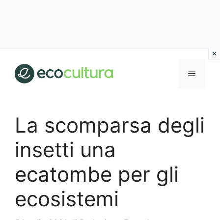
Vai
al
MENU
contenuto
La scomparsa degli
insetti una
ecatombe per gli
ecosistemi