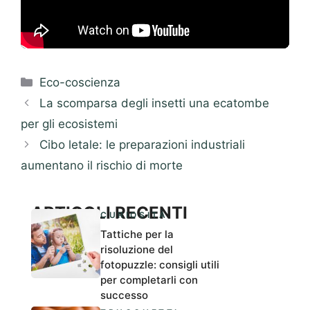
Categorie
Eco-coscienza
La scomparsa degli insetti una ecatombe
per gli ecosistemi
Cibo letale: le preparazioni industriali
aumentano il rischio di morte
ARTICOLI RECENTI
CURIOSITÀ
Tattiche per la
risoluzione del
fotopuzzle: consigli utili
per completarli con
successo