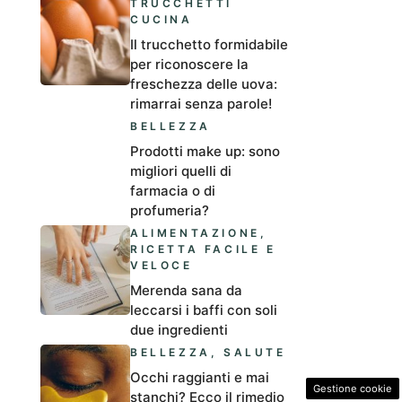
TRUCCHETTI
CUCINA
Il trucchetto formidabile
per riconoscere la
freschezza delle uova:
rimarrai senza parole!
BELLEZZA
Prodotti make up: sono
migliori quelli di
farmacia o di
profumeria?
ALIMENTAZIONE
,
RICETTA FACILE E
VELOCE
Merenda sana da
leccarsi i baffi con soli
due ingredienti
BELLEZZA
,
SALUTE
Occhi raggianti e mai
Gestione cookie
stanchi? Ecco il rimedio