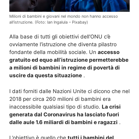
Milioni di bambini e giovani nel mondo non hanno accesso
all’istruzione.
(Foto: Ian Ingalula – Pixabay)
Alla base di tutti gli obiettivi dell’ONU c’è
ovviamente l’istruzione che diventa pilastro
fondante della mobilità sociale.
Un
accesso
gratuito ed equo all’istruzione permetterebbe
a milioni di bambini in regime di povertà di
uscire da questa situazione
.
I dati forniti dalle Nazioni Unite ci dicono che nel
2018 per circa 260 milioni di bambini era
inaccessibile qualsiasi tipo di studio.
La crisi
generata dal Coronavirus ha lasciato fuori
dalle aule 1.6 miliardi di bambini e ragazzi
.
L’obiettivo è quello che
tutti i bambini del