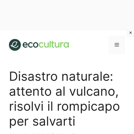
Vai
al
MENU
contenuto
Disastro naturale:
attento al vulcano,
risolvi il rompicapo
per salvarti