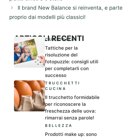
Il brand New Balance si reinventa, e parte
proprio dai modelli più classici!
ARTICOLI RECENTI
CURIOSITÀ
Tattiche per la
risoluzione del
fotopuzzle: consigli utili
per completarli con
successo
TRUCCHETTI
CUCINA
Il trucchetto formidabile
per riconoscere la
freschezza delle uova:
rimarrai senza parole!
BELLEZZA
Prodotti make up: sono