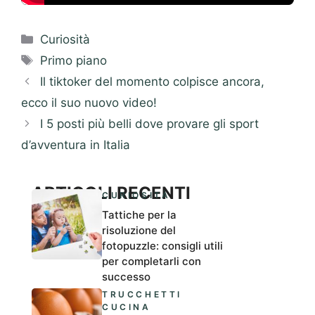
Categorie
Curiosità
Tag
Primo piano
Il tiktoker del momento colpisce ancora,
ecco il suo nuovo video!
I 5 posti più belli dove provare gli sport
d’avventura in Italia
ARTICOLI RECENTI
CURIOSITÀ
Tattiche per la
risoluzione del
fotopuzzle: consigli utili
per completarli con
successo
TRUCCHETTI
CUCINA