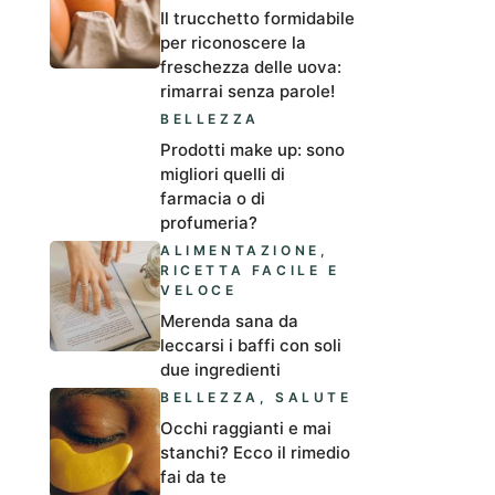
Il trucchetto formidabile
per riconoscere la
freschezza delle uova:
rimarrai senza parole!
BELLEZZA
Prodotti make up: sono
migliori quelli di
farmacia o di
profumeria?
ALIMENTAZIONE
,
RICETTA FACILE E
VELOCE
Merenda sana da
leccarsi i baffi con soli
due ingredienti
BELLEZZA
,
SALUTE
Occhi raggianti e mai
stanchi? Ecco il rimedio
fai da te