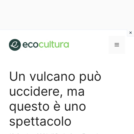
Vai
al
MENU
contenuto
Un vulcano può
uccidere, ma
questo è uno
spettacolo