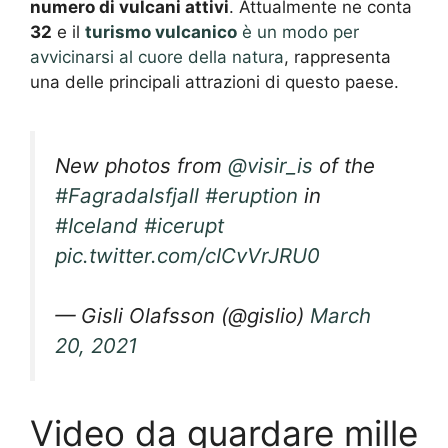
numero di vulcani attivi
. Attualmente ne conta
32
e il
turismo vulcanico
è un modo per
avvicinarsi al cuore della natura
, rappresenta
una delle principali attrazioni di questo paese.
New photos from
@visir_is
of the
#Fagradalsfjall
#eruption
in
#Iceland
#icerupt
pic.twitter.com/cICvVrJRU0
— Gisli Olafsson (@gislio)
March
20, 2021
Video da guardare mille